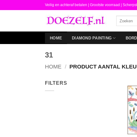
Ga
Veilig en achteraf betalen |
Grootste voorraad | Scherps
naar
Zoeken
inhoud
naar:
HOME
DIAMOND PAINTING
BOR
31
HOME
/
PRODUCT AANTAL KLE
FILTERS