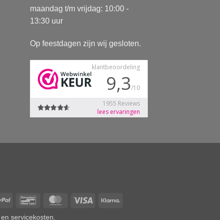
maandag t/m vrijdag: 10:00 -
13:30 uur
Op feestdagen zijn wij gesloten.
Pay
PayPal
Bancontact
MasterCard
Visa
Klarna
 en servicekosten.