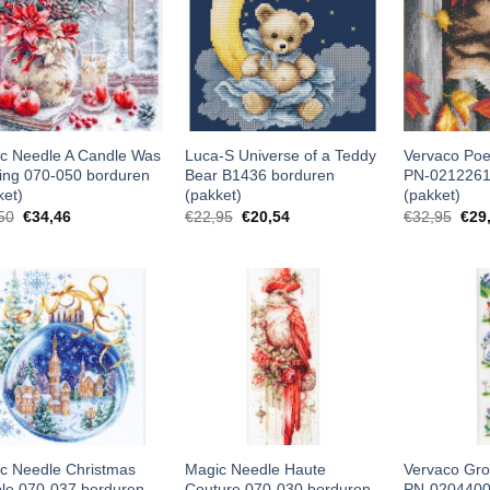
c Needle A Candle Was
Luca-S Universe of a Teddy
Vervaco Poe
ing 070-050 borduren
Bear B1436 borduren
PN-0212261
ket)
(pakket)
(pakket)
50
€
34,46
€
22,95
€
20,54
€
32,95
€
29
c Needle Christmas
Magic Needle Haute
Vervaco Gro
le 070-037 borduren
Couture 070-030 borduren
PN-0204400