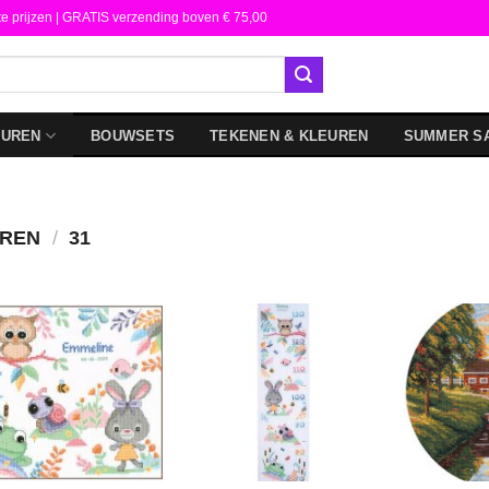
te prijzen | GRATIS verzending boven € 75,00
DUREN
BOUWSETS
TEKENEN & KLEUREN
SUMMER S
UREN
/
31