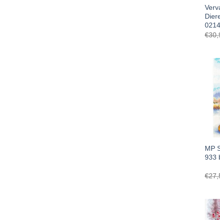
Verv
Dier
0214
€
30,
MP S
933 
€
27,