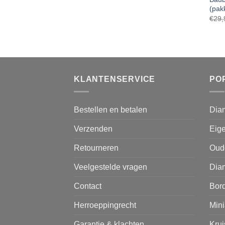
(pak
€
29,
KLANTENSERVICE
PO
Bestellen en betalen
Dia
Verzenden
Eige
Retourneren
Oud
Veelgestelde vragen
Diam
Contact
Bor
Herroeppingrecht
Mini
Garantie & klachten
Kru