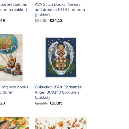
sparent Autumn
AVA Stitch Books, flowers
duren (pakket)
and dreams P114 borduren
(pakket)
,49
€
26,95
€
24,12
ling with books
Collection d’Art Christmas
orduren
Angel BC8140 borduren
(pakket)
,23
€
23,30
€
20,85