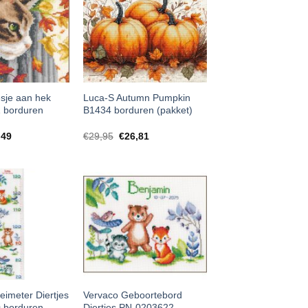
sje aan hek
Luca-S Autumn Pumpkin
 borduren
B1434 borduren (pakket)
,49
€
29,95
€
26,81
eimeter Diertjes
Vervaco Geboortebord
 borduren
Diertjes PN-0203622