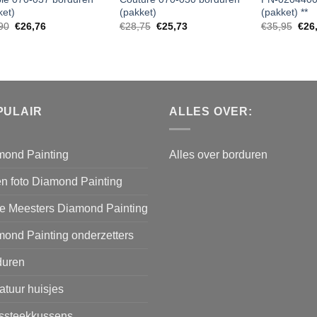
ket)
(pakket)
(pakket) **
90
€
26,76
€
28,75
€
25,73
€
35,95
€
26
PULAIR
ALLES OVER:
mond Painting
Alles over borduren
n foto Diamond Painting
e Meesters Diamond Painting
ond Painting onderzetters
duren
atuur huisjes
issteekkussens