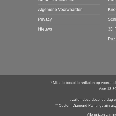
Algemene Voorwaarden
Kno
Privacy
Sch
Nieuws
3D 
Puz
* Mits de bestelde artikelen op voorraa
Voor 13:3
, zullen deze dezelfde dag
** Custom Diamond Paintings zijn uitg
Alle prijzen zijn