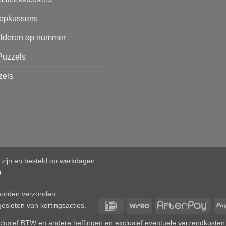
opkussens
ilderen op nummer
Puzzels
zels
d zijn en besteld op werkdagen
0
 worden verzonden.
IDeal
Wero
After
esloten van kortingsacties.
 inclusief BTW en andere heffingen en exclusief eventuele verzendkosten