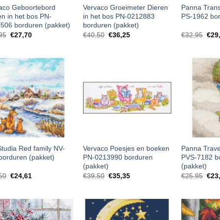
aco Geboortebord
Vervaco Groeimeter Dieren
Panna Tran
en in het bos PN-
in het bos PN-0212883
PS-1962 bor
506 borduren (pakket)
borduren (pakket)
95
€
27,70
€
40,50
€
36,25
€
32,95
€
29
tudia Red family NV-
Vervaco Poesjes en boeken
Panna Travel
borduren (pakket)
PN-0213990 borduren
PVS-7182 b
(pakket)
(pakket)
50
€
24,61
€
39,50
€
35,35
€
25,95
€
23