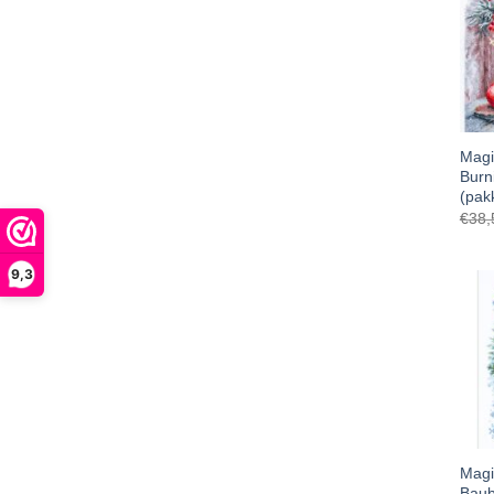
Magi
Burn
(pak
€
38,
9,3
Magi
Baub