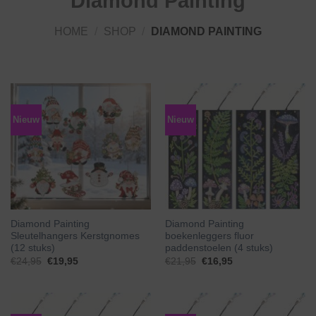
Diamond Painting
HOME
/
SHOP
/
DIAMOND PAINTING
Nieuw
Nieuw
Diamond Painting
Diamond Painting
Sleutelhangers Kerstgnomes
boekenleggers fluor
(12 stuks)
paddenstoelen (4 stuks)
Oorspronkelijke
Huidige
Oorspronkelijke
Huidige
€
24,95
€
19,95
€
21,95
€
16,95
prijs
prijs
prijs
prijs
was:
is:
was:
is:
€24,95.
€19,95.
€21,95.
€16,95.