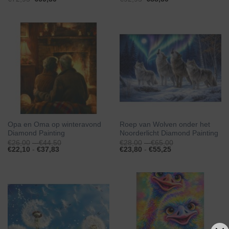
Opa en Oma op winteravond
Roep van Wolven onder het
Diamond Painting
Noorderlicht Diamond Painting
Prijsklasse:
Prijsklasse:
€
26,00
-
€
44,50
€
28,00
-
€
65,00
Prijsklasse:
€26,00
Prijsklasse:
€28,00
€
22,10
-
€
37,83
€
23,80
-
€
55,25
€22,10
tot
€23,80
tot
tot
€44,50
tot
€65,00
€37,83
€55,25