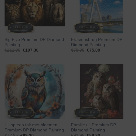
Big Five Premium DP Diamond
Erasmusbrug Premium DP
Painting
Diamond Painting
€
112,95
€
107,30
€
78,95
€
75,00
Uil op een tak met bloemen
Familie uil Premium DP
Premium DP Diamond Painting
Diamond Painting
€
72,95
€
69,30
€
92,95
€
88,30