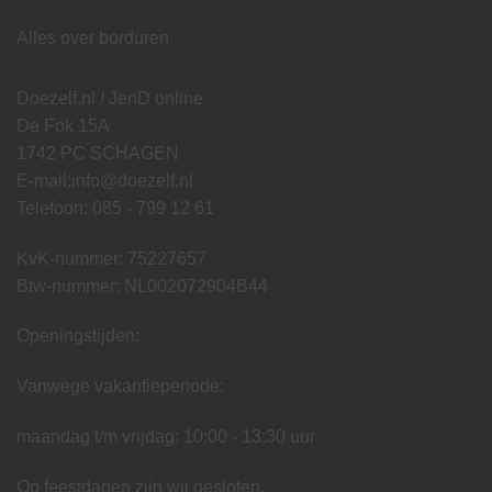
Alles over borduren
Doezelf.nl / JenD online
De Fok 15A
1742 PC SCHAGEN
E-mail:
info@doezelf.nl
Telefoon: 085 - 799 12 61
KvK-nummer: 75227657
Btw-nummer: NL002072904B44
Openingstijden:
Vanwege vakantieperiode:
maandag t/m vrijdag: 10:00 - 13:30 uur
Op feestdagen zijn wij gesloten.