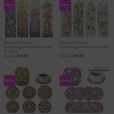
Nieuw
Nieuw
Diamond Painting
Diamond Painting
boekenleggers Paddenstoelen
boekenleggers Anjers (4 stuks)
(4 stuks)
Oorspronkelijke
Huidige
Oorspronkelijke
Huidige
€
21,95
€
16,95
€
21,95
€
16,95
prijs
prijs
prijs
prijs
was:
is:
was:
is:
€21,95.
€16,95.
€21,95.
€16,95.
Nieuw
Nieuw