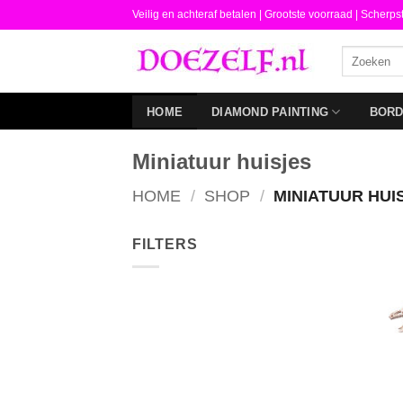
Ga
Veilig en achteraf betalen |
Grootste voorraad | Scherps
naar
Zoeken
inhoud
naar:
HOME
DIAMOND PAINTING
BOR
Miniatuur huisjes
HOME
/
SHOP
/
MINIATUUR HUI
FILTERS