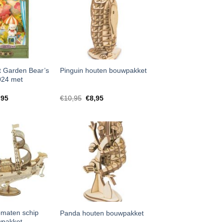
t Garden Bear’s
Pinguin houten bouwpakket
024 met
pronkelijke
Huidige
Oorspronkelijke
Huidige
,95
€
10,95
€
8,95
prijs
prijs
prijs
:
is:
was:
is:
95.
€12,95.
€10,95.
€8,95.
omaten schip
Panda houten bouwpakket
wpakket