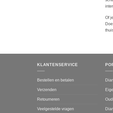
inte
Of j
Doez
thui
KLANTENSERVICE
PO
Bestellen en betalen
Dia
Verzenden
Eige
Retourneren
Oud
Veelgestelde vragen
Diam