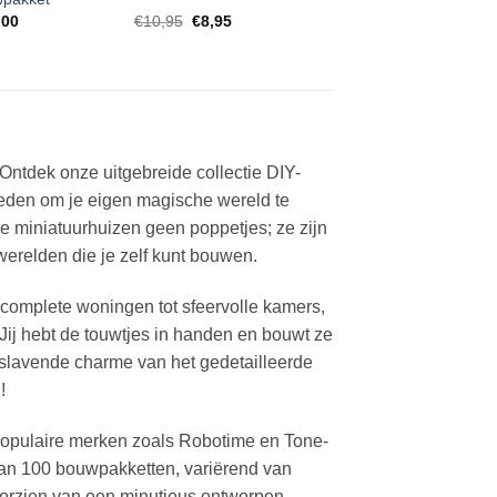
pronkelijke
Huidige
Oorspronkelijke
Huidige
,00
€
10,95
€
8,95
prijs
prijs
prijs
:
is:
was:
is:
50.
€12,00.
€10,95.
€8,95.
! Ontdek onze uitgebreide collectie DIY-
bieden om je eigen magische wereld te
ze miniatuurhuizen geen poppetjes; ze zijn
werelden die je zelf kunt bouwen.
 complete woningen tot sfeervolle kamers,
Jij hebt de touwtjes in handen en bouwt ze
slavende charme van het gedetailleerde
!
populaire merken zoals Robotime en Tone-
an 100 bouwpakketten, variërend van
voorzien van een minutieus ontworpen