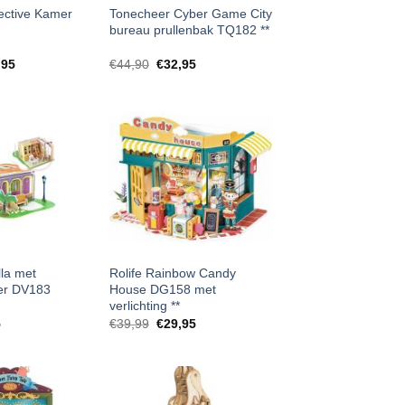
ective Kamer
Tonecheer Cyber Game City
bureau prullenbak TQ182 **
pronkelijke
Huidige
Oorspronkelijke
Huidige
,95
€
44,90
€
32,95
prijs
prijs
prijs
:
is:
was:
is:
95.
€19,95.
€44,90.
€32,95.
lla met
Rolife Rainbow Candy
er DV183
House DG158 met
verlichting **
ronkelijke
Huidige
Oorspronkelijke
Huidige
5
€
39,99
€
29,95
prijs
prijs
prijs
is:
was:
is:
.
€4,95.
€39,99.
€29,95.