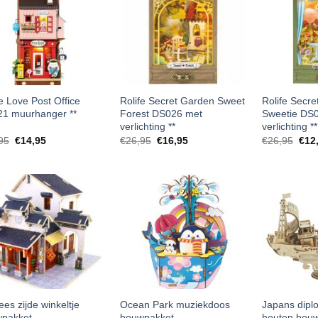
fe Love Post Office
Rolife Secret Garden Sweet
Rolife Secre
1 muurhanger **
Forest DS026 met
Sweetie DS
verlichting **
verlichting **
Oorspronkelijke
Huidige
Oorspronkelijke
Huidige
Oors
95
€
14,95
€
26,95
€
16,95
€
26,95
€
12
prijs
prijs
prijs
prijs
prijs
was:
is:
was:
is:
was
€34,95.
€14,95.
€26,95.
€16,95.
€26,
es zijde winkeltje
Ocean Park muziekdoos
Japans dipl
pakket
bouwpakket
houten bou