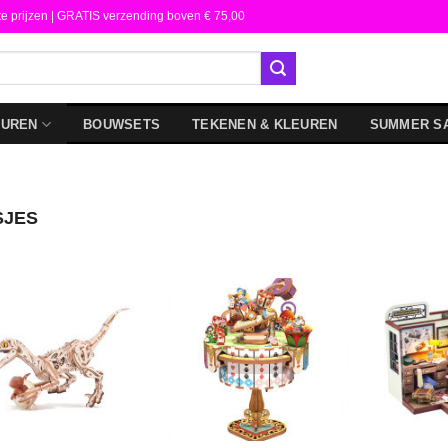
te prijzen | GRATIS verzending boven € 75,00
DUREN
BOUWSETS
TEKENEN & KLEUREN
SUMMER S
SJES