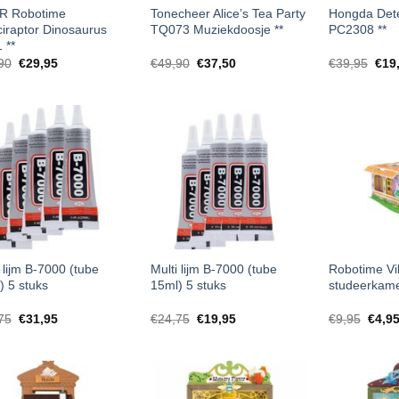
R Robotime
Tonecheer Alice’s Tea Party
Hongda Det
ciraptor Dinosaurus
TQ073 Muziekdoosje **
PC2308 **
 **
Oorspronkelijke
Huidige
Oorspronkelijke
Huidige
Oors
90
€
29,95
€
49,90
€
37,50
€
39,95
€
19
prijs
prijs
prijs
prijs
prijs
was:
is:
was:
is:
was
€39,90.
€29,95.
€49,90.
€37,50.
€39,
 lijm B-7000 (tube
Multi lijm B-7000 (tube
Robotime Vi
) 5 stuks
15ml) 5 stuks
studeerkam
Oorspronkelijke
Huidige
Oorspronkelijke
Huidige
Oorsp
75
€
31,95
€
24,75
€
19,95
€
9,95
€
4,9
prijs
prijs
prijs
prijs
prijs
was:
is:
was:
is:
was:
€39,75.
€31,95.
€24,75.
€19,95.
€9,95