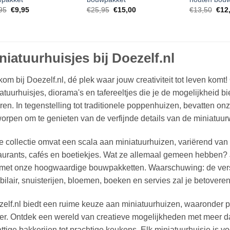
Oorspronkelijke
Huidige
Oorspronkelijke
Huidige
Oors
95
€
9,95
€
25,95
€
15,00
€
13,50
€
12
prijs
prijs
prijs
prijs
prijs
was:
is:
was:
is:
was
€10,95.
€9,95.
€25,95.
€15,00.
€13,
niatuurhuisjes bij Doezelf.nl
om bij Doezelf.nl, dé plek waar jouw creativiteit tot leven komt
atuurhuisjes, diorama's en tafereeltjes die je de mogelijkheid 
ren. In tegenstelling tot traditionele poppenhuizen, bevatten on
orpen om te genieten van de verfijnde details van de miniatuur
 collectie omvat een scala aan miniatuurhuizen, variërend van
aurants, cafés en boetiekjes. Wat ze allemaal gemeen hebben? 
 met onze hoogwaardige bouwpakketten. Waarschuwing: de ver
ilair, snuisterijen, bloemen, boeken en servies zal je betoveren
elf.nl biedt een ruime keuze aan miniatuurhuizen, waaronder 
r. Ontdek een wereld van creatieve mogelijkheden met meer d
ttige bakkerijen tot prachtige keukens. Elk miniatuurhuisje is 