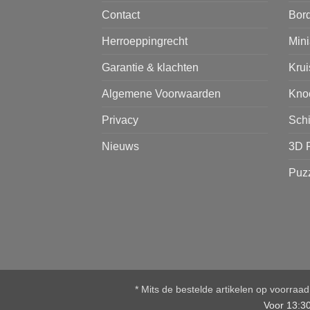
Contact
Bor
Herroeppingrecht
Mini
Garantie & klachten
Kru
Algemene Voorwaarden
Kno
Privacy
Sch
Nieuws
3D 
Puz
* Mits de bestelde artikelen op voorraa
Voor 13:3