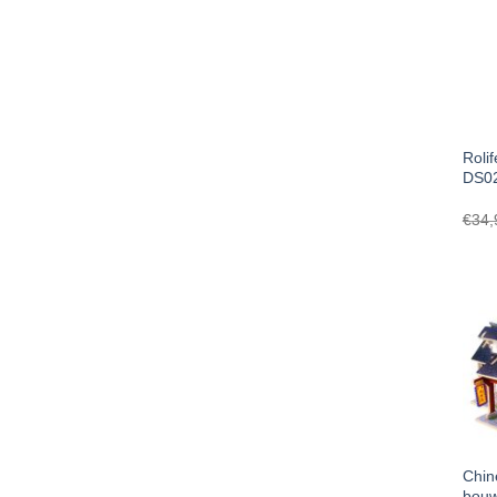
Roli
DS02
€
34,
Chine
bouw