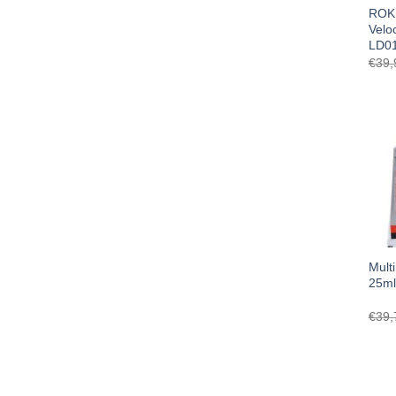
ROK
Velo
LD01
€
39,
Multi
25ml
€
39,