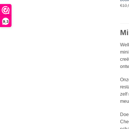
€
10,
9,3
Mi
Welk
mini
creë
ontw
Onze
rest
zelf
meub
Doez
Chee
scha