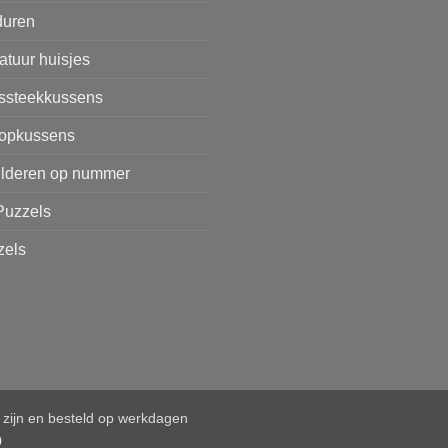
duren
atuur huisjes
issteekkussens
opkussens
ilderen op nummer
Puzzels
zels
d zijn en besteld op werkdagen
0