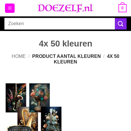
Ga
0
naar
inhoud
Zoeken
naar:
4x 50 kleuren
HOME
/
PRODUCT AANTAL KLEUREN
/
4X 50
KLEUREN