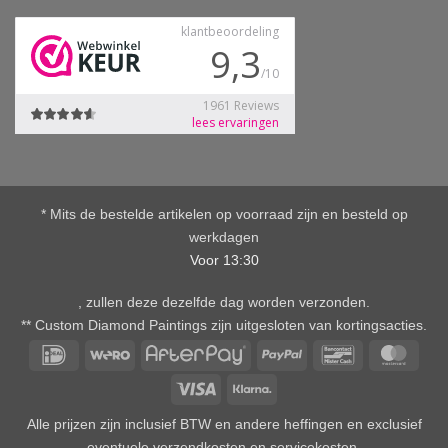
* Mits de bestelde artikelen op voorraad zijn en besteld op
werkdagen
Voor 13:30
, zullen deze dezelfde dag worden verzonden.
** Custom Diamond Paintings zijn uitgesloten van kortingsacties.
IDeal
Wero
AfterPay
PayPal
Bancontact
Mast
Visa
Klarna
Alle prijzen zijn inclusief BTW en andere heffingen en exclusief
eventuele verzendkosten en servicekosten.