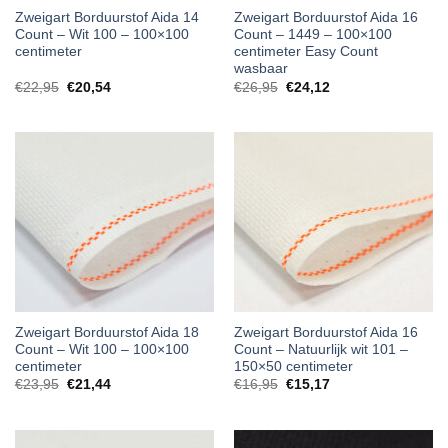
Zweigart Borduurstof Aida 14
Zweigart Borduurstof Aida 16
Count – Wit 100 – 100×100
Count – 1449 – 100×100
centimeter
centimeter Easy Count
wasbaar
€
22,95
€
20,54
€
26,95
€
24,12
Zweigart Borduurstof Aida 18
Zweigart Borduurstof Aida 16
Count – Wit 100 – 100×100
Count – Natuurlijk wit 101 –
centimeter
150×50 centimeter
€
23,95
€
21,44
€
16,95
€
15,17