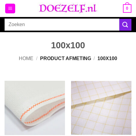
Ga
0
naar
inhoud
Zoeken
naar:
100x100
HOME
/
PRODUCT AFMETING
/
100X100