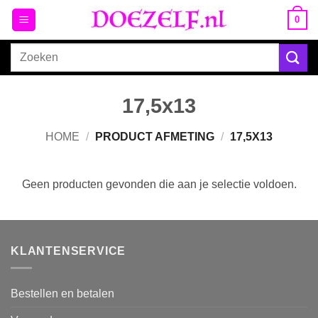
Ga
0
naar
inhoud
Zoeken
naar:
17,5x13
HOME
/
PRODUCT AFMETING
/
17,5X13
Geen producten gevonden die aan je selectie voldoen.
KLANTENSERVICE
Bestellen en betalen