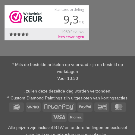
* Mits de bestelde artikelen op voorraad zijn en besteld op
werkdagen
Voor 13:30
, zullen deze dezelfde dag worden verzonden.
** Custom Diamond Paintings zijn uitgesloten van kortingsacties.
IDeal
Wero
AfterPay
PayPal
Bancontact
Mast
Visa
Klarna
Alle prijzen zijn inclusief BTW en andere heffingen en exclusief
eventuele verzendkosten en servicekosten.