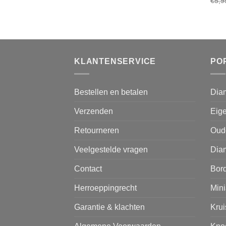
€
5,9
KLANTENSERVICE
PO
Bestellen en betalen
Dia
Verzenden
Eige
Retourneren
Oud
Veelgestelde vragen
Diam
Contact
Bor
Herroeppingrecht
Mini
Garantie & klachten
Kru