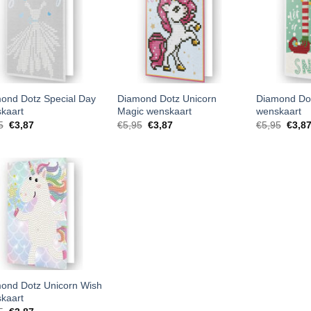
ond Dotz Special Day
Diamond Dotz Unicorn
Diamond Dot
kaart
Magic wenskaart
wenskaart
5
€
3,87
€
5,95
€
3,87
€
5,95
€
3,8
ond Dotz Unicorn Wish
kaart