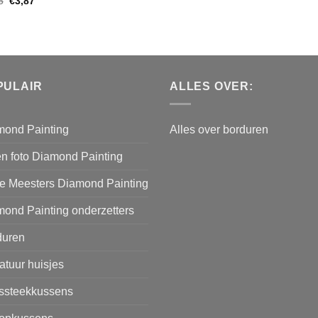
5
€
3,87
PULAIR
ALLES OVER:
mond Painting
Alles over borduren
n foto Diamond Painting
e Meesters Diamond Painting
ond Painting onderzetters
duren
atuur huisjes
issteekkussens