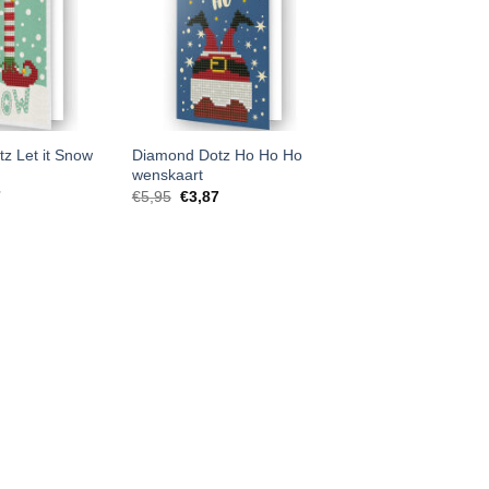
z Let it Snow
Diamond Dotz Ho Ho Ho
wenskaart
7
€
5,95
€
3,87