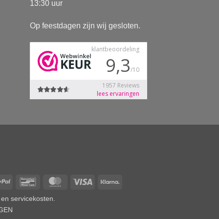
13:30 uur
Op feestdagen zijn wij gesloten.
Pay
PayPal
Bancontact
MasterCard
Visa
Klarna
 en servicekosten.
AGEN