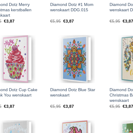
ond Dotz Merry
Diamond Dotz #1 Mom
Diamond Dot
stmas kerstballen
wenskaart DDG.015
wenskaart 
kaart
5
€
3,87
€
5,95
€
3,87
€
5,95
€
3,8
ond Dotz Cup Cake
Diamond Dotz Blue Star
Diamond Do
k You wenskaart
wenskaart
Christmas B
wenskaart
5
€
3,87
€
5,95
€
3,87
€
5,95
€
3,8