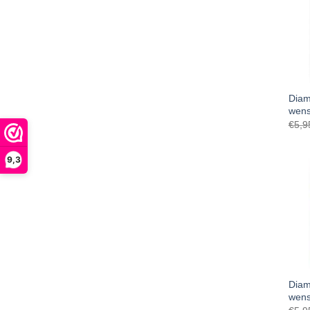
Diam
wens
€
5,9
9,3
Diam
wens