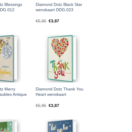
z Blessings
Diamond Dotz Black Star
DDG.012
wenskaart DDG.023
7
€
5,95
€
3,87
tz Merry
Diamond Dotz Thank You
aubles Antique
Heart wenskaart
7
€
5,95
€
3,87