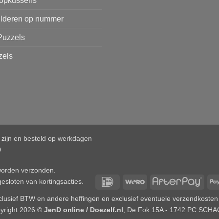
opkussens
ilderen op nummer
Puzzels
zels
d zijn en besteld op werkdagen
0
 worden verzonden.
IDeal
Wero
After
esloten van kortingsacties.
 inclusief BTW en andere heffingen en exclusief eventuele verzendkosten
yright 2026 ©
JenD online / Doezelf.nl
, De Fok 15A - 1742 PC SCH