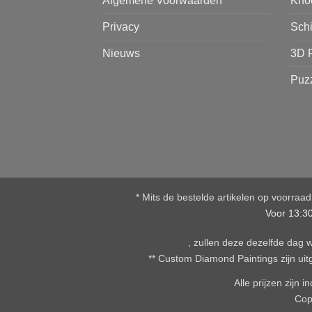
Algemene Voorwaarden
Kno
Privacy
Sch
Nieuws
3D 
Puz
* Mits de bestelde artikelen op voorraa
Voor 13:3
, zullen deze dezelfde dag
** Custom Diamond Paintings zijn uitg
Alle prijzen zijn
Cop