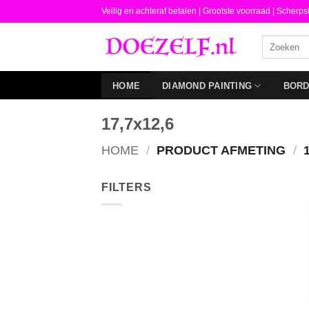
Ga
Veilig en achteraf betalen |
Grootste voorraad | Scherps
naar
Zoeken
inhoud
naar:
HOME
DIAMOND PAINTING
BOR
17,7x12,6
HOME
/
PRODUCT AFMETING
/
1
FILTERS