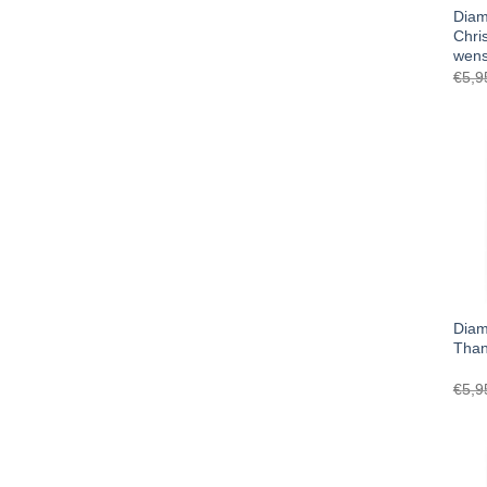
Diam
Chri
wens
€
5,9
Diam
Than
€
5,9