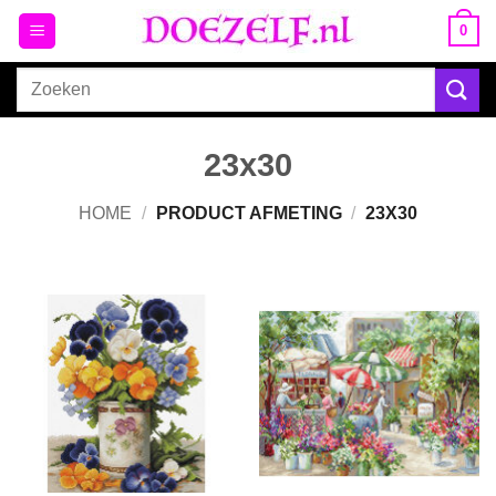
Ga
0
naar
inhoud
Zoeken
naar:
23x30
HOME
/
PRODUCT AFMETING
/
23X30