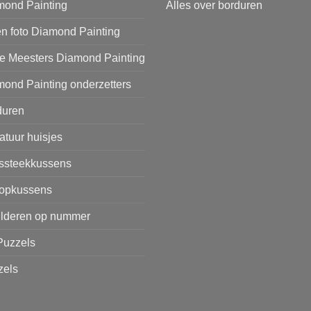
mond Painting
Alles over borduren
n foto Diamond Painting
e Meesters Diamond Painting
ond Painting onderzetters
duren
atuur huisjes
issteekkussens
opkussens
ilderen op nummer
Puzzels
zels