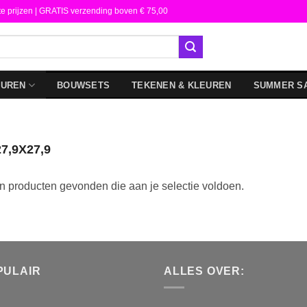
te prijzen | GRATIS verzending boven € 75,00
DUREN
BOUWSETS
TEKENEN & KLEUREN
SUMMER S
7,9X27,9
 producten gevonden die aan je selectie voldoen.
PULAIR
ALLES OVER: