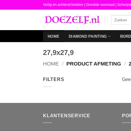
Ga
Veilig en achteraf betalen |
Grootste voorraad | Scherps
naar
Zoeken
inhoud
naar:
HOME
DIAMOND PAINTING
BOR
27,9x27,9
HOME
/
PRODUCT AFMETING
/
2
FILTERS
Geen
KLANTENSERVICE
PO