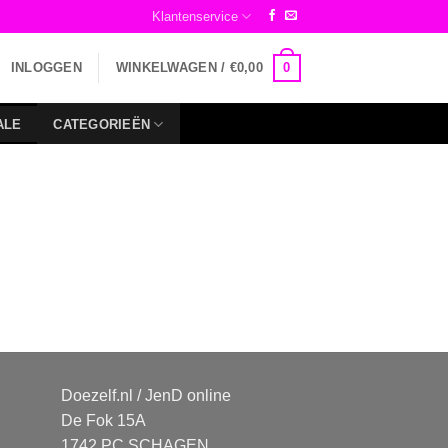
Klantenservice
0
INLOGGEN
WINKELWAGEN /
€
0,00
ALE
CATEGORIEËN
Doezelf.nl / JenD online
De Fok 15A
1742 PC SCHAGEN