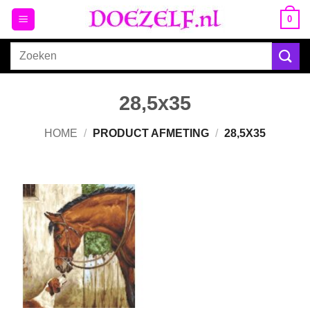
Ga
0
naar
inhoud
Zoeken
naar:
28,5x35
HOME
/
PRODUCT AFMETING
/
28,5X35