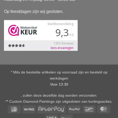
Op feestdagen zijn wij gesloten.
* Mits de bestelde artikelen op voorraad zijn en besteld op
werkdagen
Voor 13:30
, zullen deze dezelfde dag worden verzonden.
** Custom Diamond Paintings zijn uitgesloten van kortingsacties.
IDeal
Wero
AfterPay
PayPal
Bancontact
Mast
Visa
Klarna