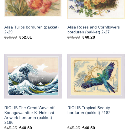
Alisa Tulips borduren (pakket)
Alisa Roses and Cornflowers
2-29
borduren (pakket) 2-27
€
59,00
€
52,81
€
45,00
€
40,28
RIOLIS The Great Wave off
RIOLIS Tropical Beauty
Kanagawa after K. Hokusai
borduren (pakket) 2182
Artwork borduren (pakket)
2186
€
45,25
€
40,50
€
45,25
€
40,50