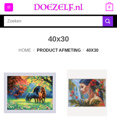
Ga
0
naar
inhoud
Zoeken
naar:
40x30
HOME
/
PRODUCT AFMETING
/
40X30