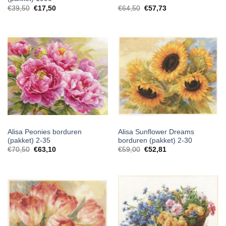
Oorspronkelijke
Huidige
€
39,50
€
17,50
€
64,50
€
57,73
prijs
prijs
was:
is:
€39,50.
€17,50.
Alisa Peonies borduren
Alisa Sunflower Dreams
(pakket) 2-35
borduren (pakket) 2-30
€
70,50
€
63,10
€
59,00
€
52,81