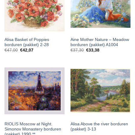
Alisa Basket of Poppies
Aine Mother Nature – Meadow
borduren (pakket) 2-28
borduren (pakket) A1004
€
47,00
€
42,07
€
37,30
€
33,38
RIOLIS Moscow at Night.
Alisa Above the river borduren
Simonov Monastery borduren
(pakket) 3-13
(pakket) 1990 **