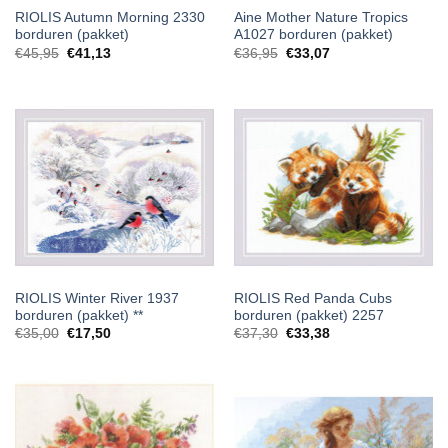
RIOLIS Autumn Morning 2330
Aine Mother Nature Tropics
borduren (pakket)
A1027 borduren (pakket)
€
45,95
€
41,13
€
36,95
€
33,07
RIOLIS Winter River 1937
RIOLIS Red Panda Cubs
borduren (pakket) **
borduren (pakket) 2257
Oorspronkelijke
Huidige
€
35,00
€
17,50
€
37,30
€
33,38
prijs
prijs
was:
is:
€35,00.
€17,50.