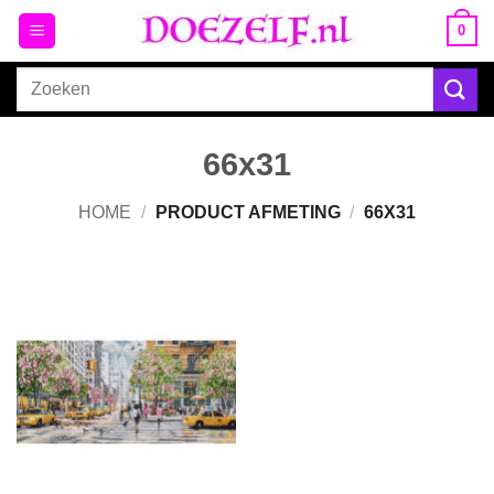
Ga
0
naar
inhoud
Zoeken
naar:
66x31
HOME
/
PRODUCT AFMETING
/
66X31