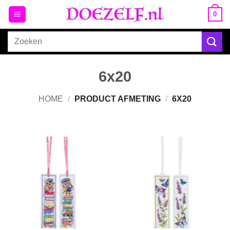
Ga
0
naar
inhoud
Zoeken
naar:
6x20
HOME
/
PRODUCT AFMETING
/
6X20