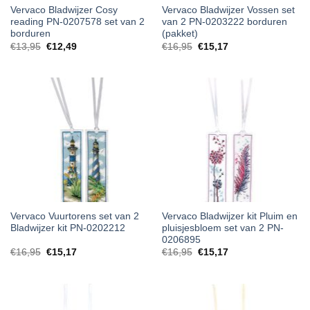
Vervaco Bladwijzer Cosy
Vervaco Bladwijzer Vossen set
reading PN-0207578 set van 2
van 2 PN-0203222 borduren
borduren
(pakket)
€
13,95
€
12,49
€
16,95
€
15,17
Vervaco Vuurtorens set van 2
Vervaco Bladwijzer kit Pluim en
Bladwijzer kit PN-0202212
pluisjesbloem set van 2 PN-
0206895
€
16,95
€
15,17
€
16,95
€
15,17