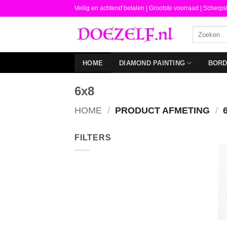
Ga
Veilig en achteraf betalen |
Grootste voorraad | Scherps
naar
Zoeken
inhoud
naar:
HOME
DIAMOND PAINTING
BOR
6x8
HOME
/
PRODUCT AFMETING
/
6
FILTERS