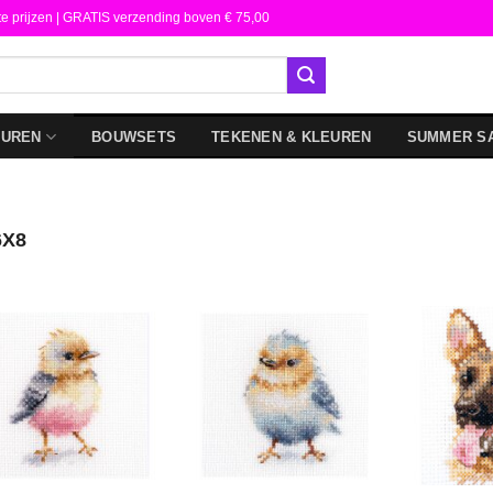
te prijzen | GRATIS verzending boven € 75,00
DUREN
BOUWSETS
TEKENEN & KLEUREN
SUMMER S
X8