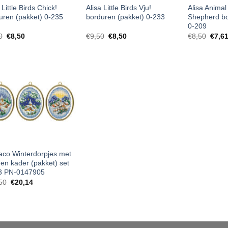
 Little Birds Chick!
Alisa Little Birds Vju!
Alisa Animal 
uren (pakket) 0-235
borduren (pakket) 0-233
Shepherd bo
0-209
0
€
8,50
€
9,50
€
8,50
€
8,50
€
7,6
aco Winterdorpjes met
en kader (pakket) set
3 PN-0147905
50
€
20,14