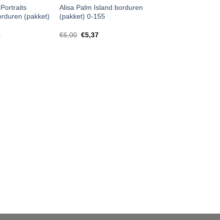
Portraits
Alisa Palm Island borduren
rduren (pakket)
(pakket) 0-155
1
€
6,00
€
5,37