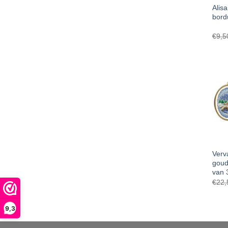
Alisa
bord
€
9,5
Verv
goud
van 
€
22,
9,3