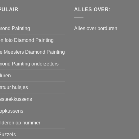
PULAIR
ALLES OVER:
mond Painting
Alles over borduren
n foto Diamond Painting
e Meesters Diamond Painting
ond Painting onderzetters
duren
atuur huisjes
issteekkussens
opkussens
ilderen op nummer
Puzzels