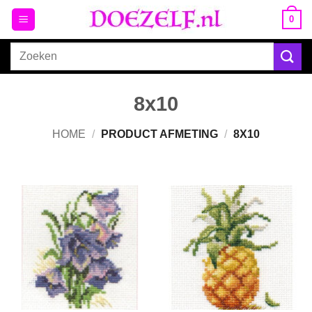
Ga
0
naar
inhoud
Zoeken
naar:
8x10
HOME
/
PRODUCT AFMETING
/
8X10