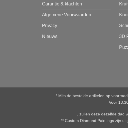
Garantie & klachten
Kru
Algemene Voorwaarden
Kno
Privacy
Sch
Nieuws
3D 
Puz
* Mits de bestelde artikelen op voorraa
Voor 13:3
, zullen deze dezelfde dag
** Custom Diamond Paintings zijn uitg