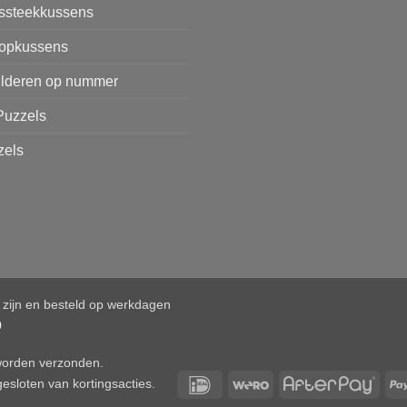
issteekkussens
opkussens
ilderen op nummer
Puzzels
zels
d zijn en besteld op werkdagen
0
 worden verzonden.
IDeal
Wero
After
esloten van kortingsacties.