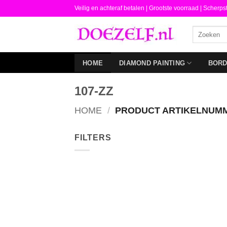
Ga
Veilig en achteraf betalen |
Grootste voorraad | Scherps
naar
Zoeken
inhoud
naar:
HOME
DIAMOND PAINTING
BOR
107-ZZ
HOME
/
PRODUCT ARTIKELNUM
FILTERS