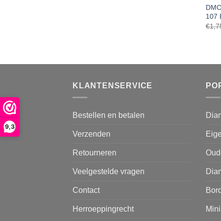
DMC 
107 
€
1,7
KLANTENSERVICE
PO
Bestellen en betalen
Dia
9,3
Verzenden
Eige
Retourneren
Oud
Veelgestelde vragen
Diam
Contact
Bor
Herroeppingrecht
Mini