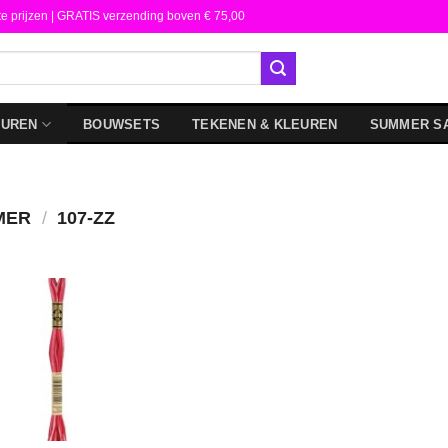
te prijzen | GRATIS verzending boven € 75,00
DUREN
BOUWSETS
TEKENEN & KLEUREN
SUMMER S
MER
/
107-ZZ