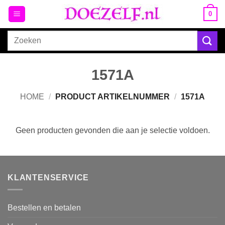
Ga
0
naar
inhoud
Zoeken
naar:
1571A
HOME
/
PRODUCT ARTIKELNUMMER
/
1571A
Geen producten gevonden die aan je selectie voldoen.
KLANTENSERVICE
Bestellen en betalen