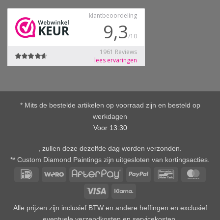
* Mits de bestelde artikelen op voorraad zijn en besteld op
werkdagen
Voor 13:30
, zullen deze dezelfde dag worden verzonden.
** Custom Diamond Paintings zijn uitgesloten van kortingsacties.
IDeal
Wero
AfterPay
PayPal
Bancontact
Mast
Visa
Klarna
Alle prijzen zijn inclusief BTW en andere heffingen en exclusief
eventuele verzendkosten en servicekosten.