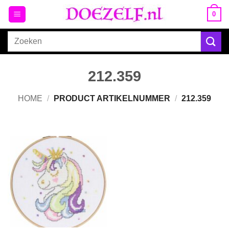
Ga
0
naar
inhoud
Zoeken
naar:
212.359
HOME
/
PRODUCT ARTIKELNUMMER
/
212.359