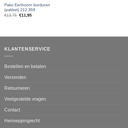
Pako Eenhoorn borduren
(pakket) 212.359
Oorspronkelijke
Huidige
€
13,75
€
11,95
prijs
prijs
was:
is:
€13,75.
€11,95.
KLANTENSERVICE
Bestellen en betalen
Verzenden
Retourneren
Veelgestelde vragen
Contact
Herroeppingrecht