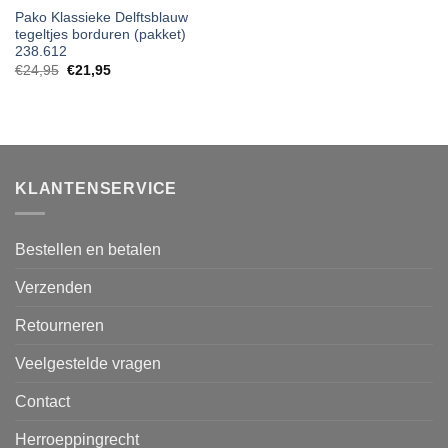
Pako Klassieke Delftsblauw
tegeltjes borduren (pakket)
238.612
Oorspronkelijke
Huidige
€
24,95
€
21,95
prijs
prijs
was:
is:
€24,95.
€21,95.
KLANTENSERVICE
Bestellen en betalen
Verzenden
Retourneren
Veelgestelde vragen
Contact
Herroeppingrecht