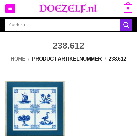
Ga
0
naar
inhoud
Zoeken
naar:
238.612
HOME
/
PRODUCT ARTIKELNUMMER
/
238.612