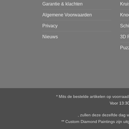
Garantie & klachten
Kru
Algemene Voorwaarden
Kno
Privacy
Sch
Nieuws
3D 
Puz
* Mits de bestelde artikelen op voorraa
Voor 13:3
, zullen deze dezelfde dag
** Custom Diamond Paintings zijn uitg