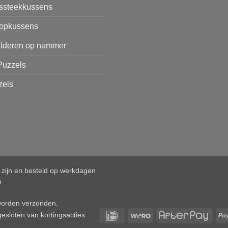
issteekkussens
opkussens
ilderen op nummer
Puzzels
zels
d zijn en besteld op werkdagen
0
 worden verzonden.
IDeal
Wero
After
esloten van kortingsacties.