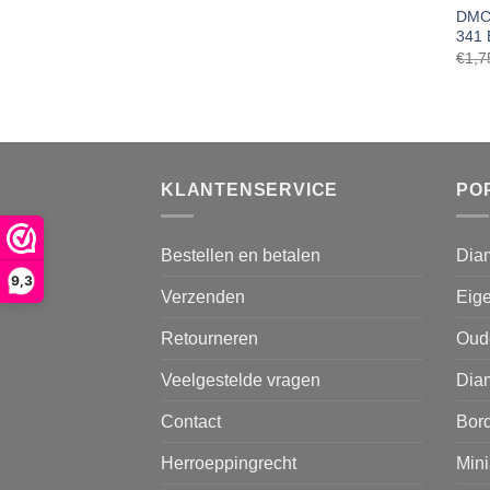
DMC 
341 
€
1,7
KLANTENSERVICE
PO
Bestellen en betalen
Dia
9,3
Verzenden
Eige
Retourneren
Oud
Veelgestelde vragen
Diam
Contact
Bor
Herroeppingrecht
Mini