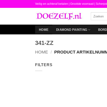
Ga
Veilig en achteraf betalen |
Grootste voorraad | Scherps
naar
Zoeken
inhoud
naar:
HOME
DIAMOND PAINTING
BOR
341-ZZ
HOME
/
PRODUCT ARTIKELNUM
FILTERS