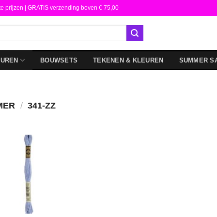
te prijzen | GRATIS verzending boven € 75,00
DUREN
BOUWSETS
TEKENEN & KLEUREN
SUMMER S
MER
/
341-ZZ