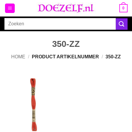
Ga
0
naar
inhoud
Zoeken
naar:
350-ZZ
HOME
/
PRODUCT ARTIKELNUMMER
/
350-ZZ