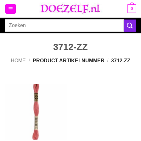
Ga
0
naar
inhoud
Zoeken
naar:
3712-ZZ
HOME
/
PRODUCT ARTIKELNUMMER
/
3712-ZZ