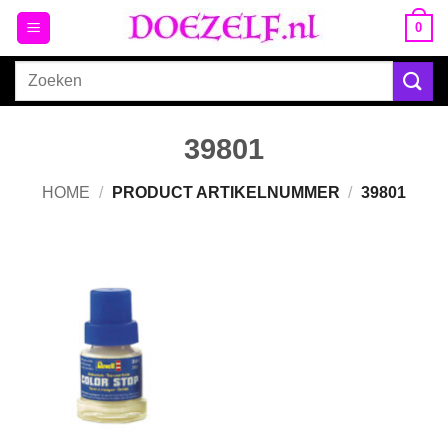
Ga
0
naar
inhoud
Zoeken
naar:
39801
HOME
/
PRODUCT ARTIKELNUMMER
/
39801