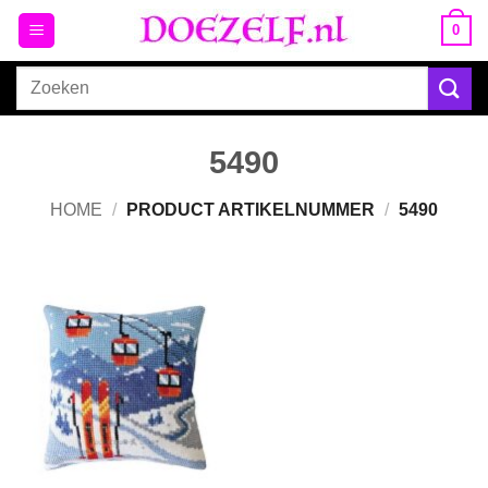
Ga
0
naar
inhoud
Zoeken
naar:
5490
HOME
/
PRODUCT ARTIKELNUMMER
/
5490