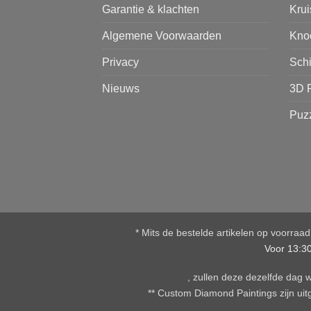
Garantie & klachten
Kru
Algemene Voorwaarden
Kno
Privacy
Sch
Nieuws
3D 
Puz
* Mits de bestelde artikelen op voorraa
Voor 13:3
, zullen deze dezelfde dag
** Custom Diamond Paintings zijn uitg