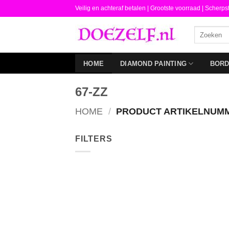
Ga
Veilig en achteraf betalen |
Grootste voorraad | Scherps
naar
Zoeken
inhoud
naar:
HOME
DIAMOND PAINTING
BOR
67-ZZ
HOME
/
PRODUCT ARTIKELNUM
FILTERS