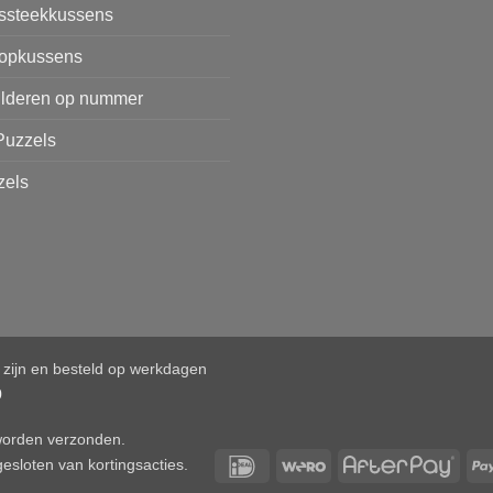
issteekkussens
opkussens
ilderen op nummer
Puzzels
zels
d zijn en besteld op werkdagen
0
 worden verzonden.
IDeal
Wero
After
esloten van kortingsacties.