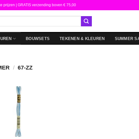
te prijzen | GRATIS verzending boven € 75,00
DUREN
BOUWSETS
TEKENEN & KLEUREN
SUMMER S
MER
/
67-ZZ