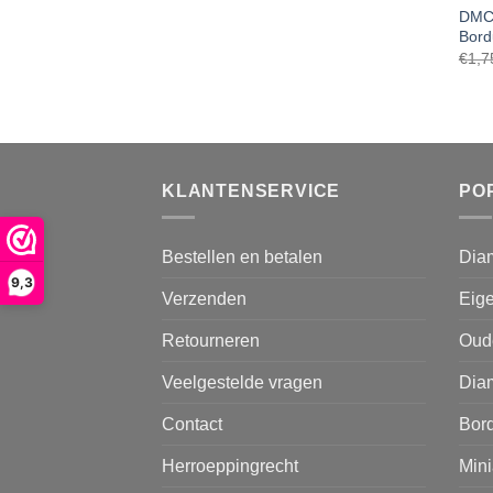
DMC 
Bord
€
1,7
KLANTENSERVICE
PO
Bestellen en betalen
Dia
9,3
Verzenden
Eige
Retourneren
Oud
Veelgestelde vragen
Diam
Contact
Bor
Herroeppingrecht
Mini