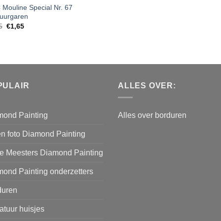
Mouline Special Nr. 67
uurgaren
5
€
1,65
PULAIR
ALLES OVER:
mond Painting
Alles over borduren
n foto Diamond Painting
e Meesters Diamond Painting
ond Painting onderzetters
duren
atuur huisjes