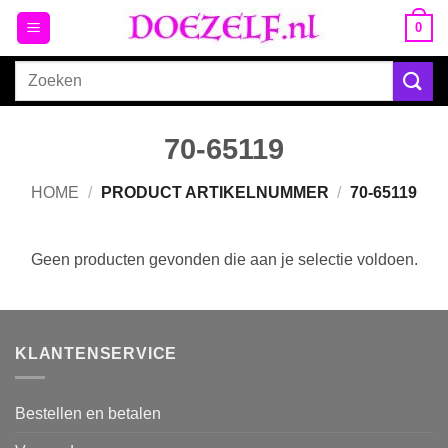
Ga
0
naar
inhoud
Zoeken
naar:
70-65119
HOME
/
PRODUCT ARTIKELNUMMER
/
70-65119
Geen producten gevonden die aan je selectie voldoen.
KLANTENSERVICE
Bestellen en betalen