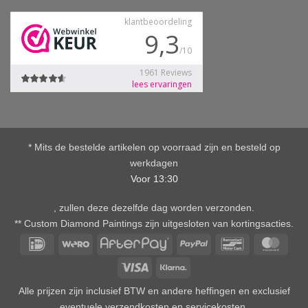
* Mits de bestelde artikelen op voorraad zijn en besteld op
werkdagen
Voor 13:30
, zullen deze dezelfde dag worden verzonden.
** Custom Diamond Paintings zijn uitgesloten van kortingsacties.
IDeal
Wero
AfterPay
PayPal
Bancontact
Mast
Visa
Klarna
Alle prijzen zijn inclusief BTW en andere heffingen en exclusief
eventuele verzendkosten en servicekosten.