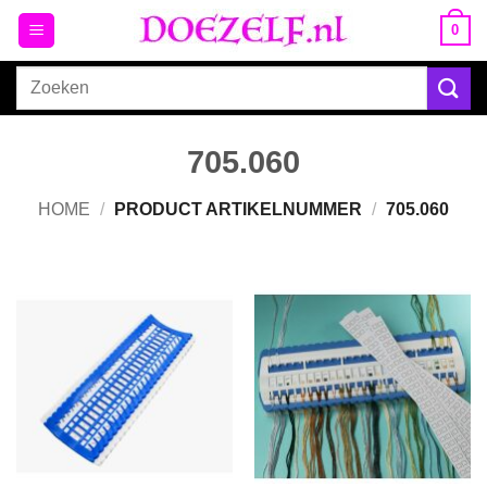
Ga
0
naar
inhoud
Zoeken
naar:
705.060
HOME
/
PRODUCT ARTIKELNUMMER
/
705.060