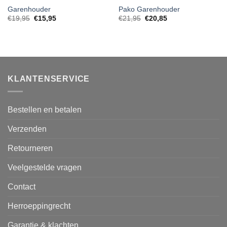
Garenhouder
Pako Garenhouder
Oorspronkelijke
Huidige
€
19,95
€
15,95
€
21,95
€
20,85
prijs
prijs
was:
is:
€19,95.
€15,95.
KLANTENSERVICE
Bestellen en betalen
Verzenden
Retourneren
Veelgestelde vragen
Contact
Herroeppingrecht
Garantie & klachten