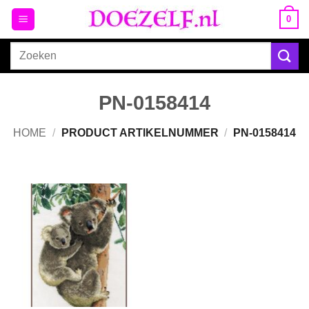
Ga
0
naar
inhoud
Zoeken
naar:
PN-0158414
HOME
/
PRODUCT ARTIKELNUMMER
/
PN-0158414