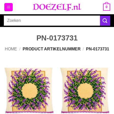
Ga
0
naar
inhoud
Zoeken
naar:
PN-0173731
HOME
/
PRODUCT ARTIKELNUMMER
/
PN-0173731