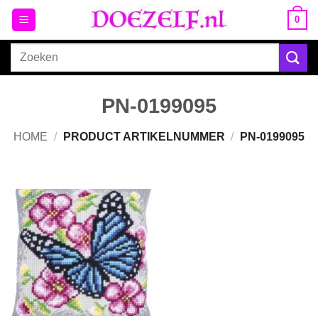
Ga
0
naar
inhoud
Zoeken
naar:
PN-0199095
HOME
/
PRODUCT ARTIKELNUMMER
/
PN-0199095