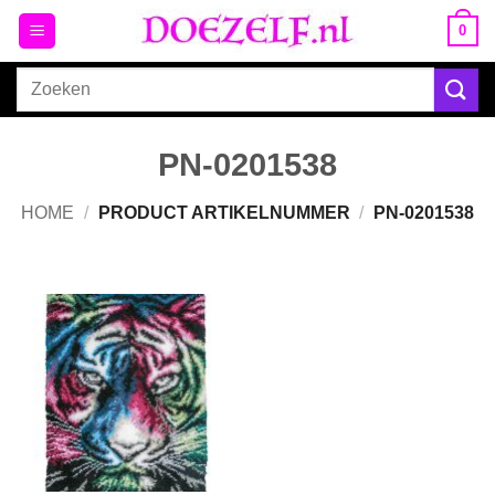
Ga
0
naar
inhoud
Zoeken
naar:
PN-0201538
HOME
/
PRODUCT ARTIKELNUMMER
/
PN-0201538