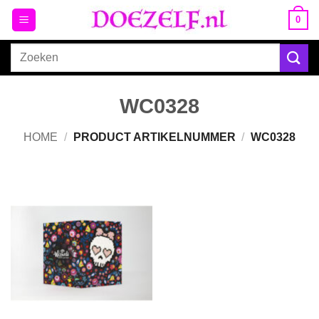
Ga
0
naar
inhoud
Zoeken
naar:
WC0328
HOME
/
PRODUCT ARTIKELNUMMER
/
WC0328