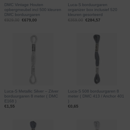
DMC Vintage Houten
Luca-S borduurgaren
opbergmeubel incl 500 kleuren
organizer box inclusief 520
DMC borduurgaren
kleuren gesorteerd
Oorspronkelijke
Huidige
Oorspronkelijke
Huidige
€
929,00
€
679,00
€
359,00
€
284,57
prijs
prijs
prijs
prijs
was:
is:
was:
is:
€929,00.
€679,00.
€359,00.
€284,57.
Luca-S Metallic Silver – Zilver
Luca-S 508 borduurgaren 8
borduurgaren 8 meter ( DMC
meter ( DMC 413 / Anchor 401
E168 )
)
€
1,55
€
0,65