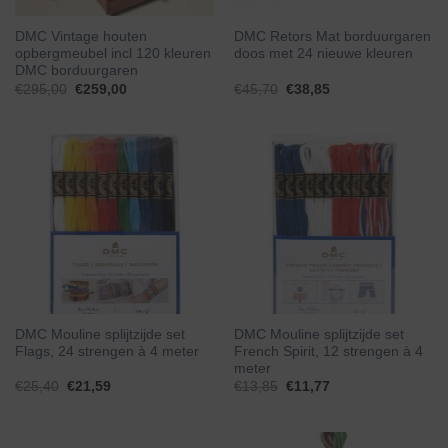
DMC Vintage houten
DMC Retors Mat borduurgaren
opbergmeubel incl 120 kleuren
doos met 24 nieuwe kleuren
DMC borduurgaren
Oorspronkelijke
Huidige
€
295,00
€
259,00
€
45,70
€
38,85
prijs
prijs
was:
is:
€295,00.
€259,00.
DMC Mouline splijtzijde set
DMC Mouline splijtzijde set
Flags, 24 strengen à 4 meter
French Spirit, 12 strengen à 4
meter
€
25,40
€
21,59
€
13,85
€
11,77