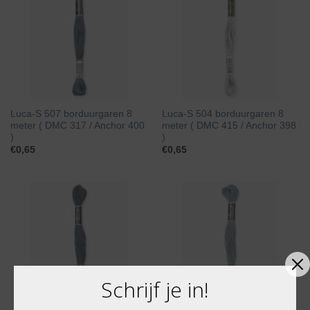
Luca-S 507 borduurgaren 8
Luca-S 504 borduurgaren 8
meter ( DMC 317 / Anchor 400
meter ( DMC 415 / Anchor 398
)
)
€
0,65
€
0,65
Schrijf je in!