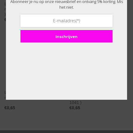
Abonneer je nu op onze nieuwsbrief en ontvang 5% korting. Mis
Luca-S 501 borduurgaren 8
Luca-S 500 borduurgaren 8
het niet.
meter ( DMC 413 / Anchor 401
meter ( DMC 169 / Anchor X )
)
€
0,65
€
0,65
Inschrijven
Luca-S 499 borduurgaren 8
Luca-S 498 borduurgaren 8
meter ( DMC 168 / Anchor X )
meter ( DMC 844 / Anchor
1041 )
€
0,65
€
0,65