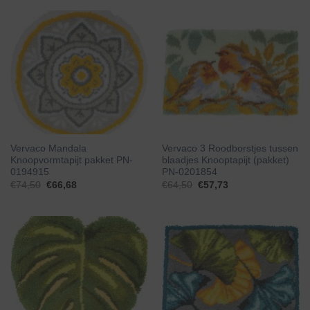
Vervaco Mandala
Vervaco 3 Roodborstjes tussen
Knoopvormtapijt pakket PN-
blaadjes Knooptapijt (pakket)
0194915
PN-0201854
€
74,50
€
66,68
€
64,50
€
57,73