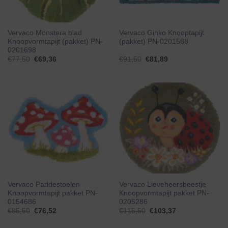
Vervaco Monstera blad
Vervaco Ginko Knooptapijt
Knoopvormtapijt (pakket) PN-
(pakket) PN-0201588
0201698
€
77,50
€
69,36
€
91,50
€
81,89
Vervaco Paddestoelen
Vervaco Lieveheersbeestje
Knoopvormtapijt pakket PN-
Knoopvormtapijt pakket PN-
0154686
0205286
€
85,50
€
76,52
€
115,50
€
103,37