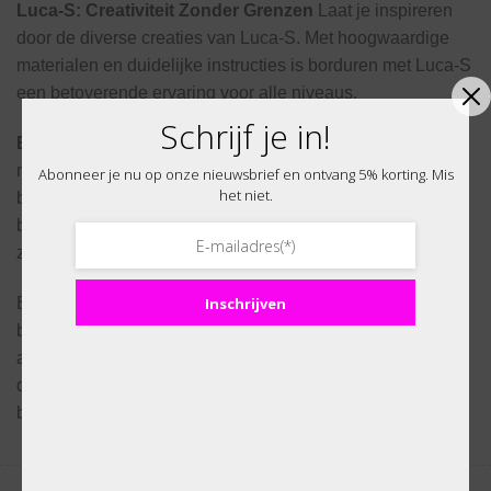
Luca-S: Creativiteit Zonder Grenzen
Laat je inspireren
door de diverse creaties van Luca-S. Met hoogwaardige
materialen en duidelijke instructies is borduren met Luca-S
een betoverende ervaring voor alle niveaus.
Schrijf je in!
Bothy Threads: Eigentijdse Expressie
Ontdek de
moderne touch van Bothy Threads. Hun unieke ontwerpen
Abonneer je nu op onze nieuwsbrief en ontvang 5% korting. Mis
het niet.
brengen een eigentijdse flair in de wereld van
borduurkunst, perfect voor diegenen die iets bijzonders
zoeken.
Bij DoeZelf.nl verbinden we gepassioneerde
Inschrijven
borduurkunstenaars met de beste merken. Verken ons
assortiment en breng jouw borduurprojecten tot leven met
de kwaliteit en variatie die alleen de beste merken kunnen
bieden!