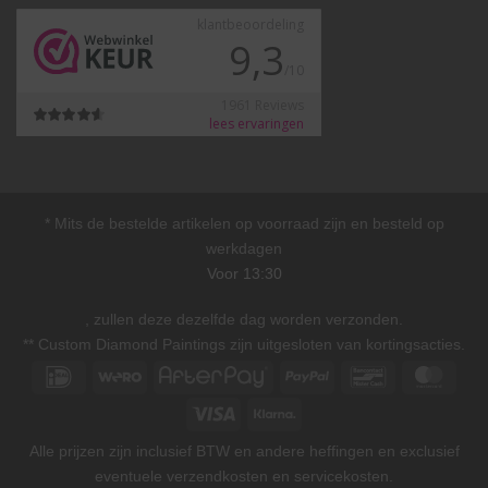
* Mits de bestelde artikelen op voorraad zijn en besteld op
werkdagen
Voor 13:30
, zullen deze dezelfde dag worden verzonden.
** Custom Diamond Paintings zijn uitgesloten van kortingsacties.
IDeal
Wero
AfterPay
PayPal
Bancontact
Mast
Visa
Klarna
Alle prijzen zijn inclusief BTW en andere heffingen en exclusief
eventuele verzendkosten en servicekosten.