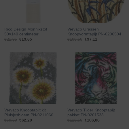
Rico Design Monnikstof
Vervaco Grassen
50×140 centimeter
Knoopvormtapijt PN-0206504
€
21,95
€
19,65
€
108,50
€
97,11
Vervaco Knooptapijt kit
Vervaco Tijger Knooptapijt
Pluisjesbloem PN-0211066
pakket PN-0201538
€
69,50
€
62,20
€
118,50
€
106,06