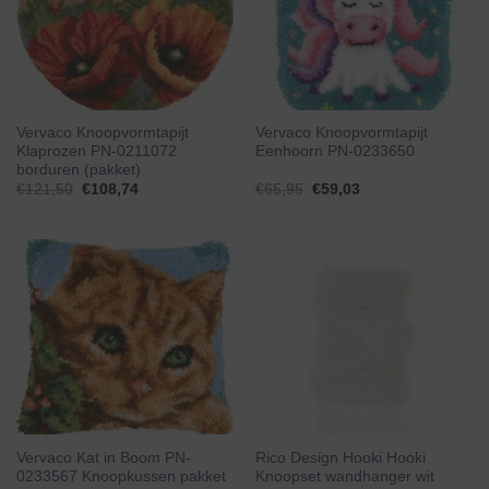
Vervaco Knoopvormtapijt
Vervaco Knoopvormtapijt
Klaprozen PN-0211072
Eenhoorn PN-0233650
borduren (pakket)
€
121,50
€
108,74
€
65,95
€
59,03
Vervaco Kat in Boom PN-
Rico Design Hooki Hooki
0233567 Knoopkussen pakket
Knoopset wandhanger wit