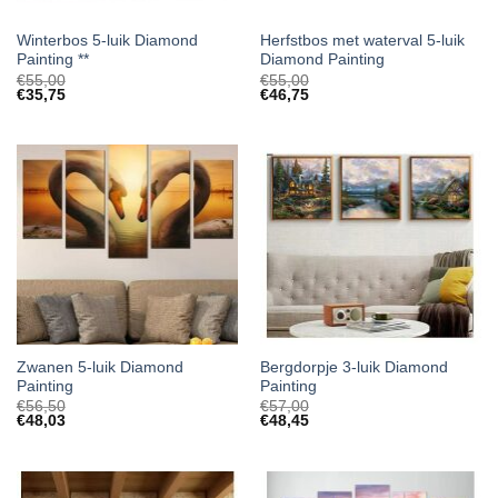
Winterbos 5-luik Diamond
Herfstbos met waterval 5-luik
Painting **
Diamond Painting
€
55,00
€
55,00
€
35,75
€
46,75
Zwanen 5-luik Diamond
Bergdorpje 3-luik Diamond
Painting
Painting
€
56,50
€
57,00
€
48,03
€
48,45