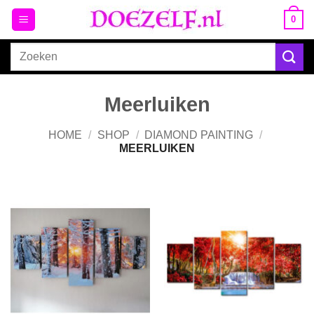
Ga
0
naar
inhoud
Zoeken
naar:
Meerluiken
HOME
/
SHOP
/
DIAMOND PAINTING
/
MEERLUIKEN