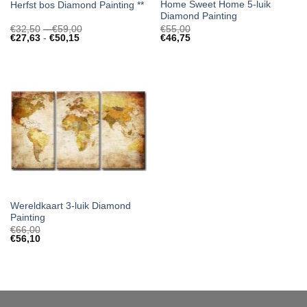
Home Sweet Home 5-luik
Herfst bos Diamond Painting **
Diamond Painting
Prijsklasse:
€
32,50
-
€
59,00
€
55,00
Prijsklasse:
€32,50
€
27,63
-
€
50,15
€
46,75
€27,63
tot
tot
€59,00
€50,15
Wereldkaart 3-luik Diamond
Painting
€
66,00
€
56,10