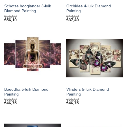
Schotse hooglander 3-luik
Orchidee 4-luik Diamond
Diamond Painting
Painting
€
66,00
€
44,00
€
56,10
€
37,40
Boeddha 5-luik Diamond
Vlinders 5-luik Diamond
Painting
Painting
€
55,00
€
55,00
€
46,75
€
46,75