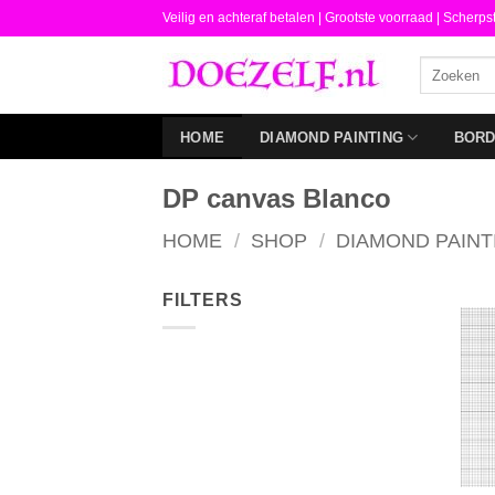
Ga
Veilig en achteraf betalen |
Grootste voorraad | Scherps
naar
Zoeken
inhoud
naar:
HOME
DIAMOND PAINTING
BOR
DP canvas Blanco
HOME
/
SHOP
/
DIAMOND PAINT
FILTERS