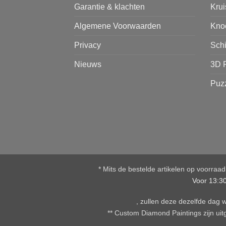
Garantie & klachten
Kru
Algemene Voorwaarden
Kno
Privacy
Sch
Nieuws
3D 
Puz
* Mits de bestelde artikelen op voorraa
Voor 13:3
, zullen deze dezelfde dag
** Custom Diamond Paintings zijn uitg