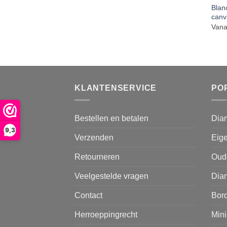
Blan
canv
Vana
KLANTENSERVICE
PO
Bestellen en betalen
Dia
9,3
Verzenden
Eige
Retourneren
Oud
Veelgestelde vragen
Diam
Contact
Bor
Herroeppingrecht
Mini