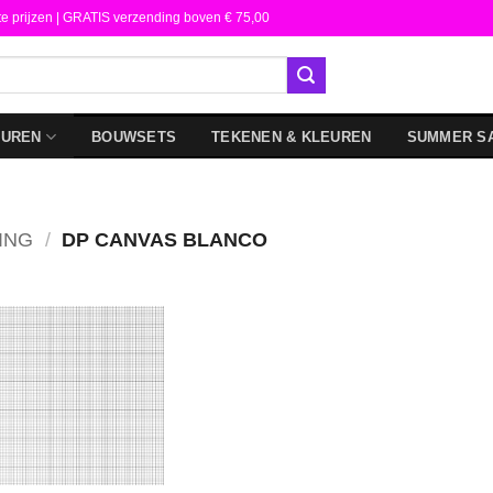
te prijzen | GRATIS verzending boven € 75,00
DUREN
BOUWSETS
TEKENEN & KLEUREN
SUMMER S
ING
/
DP CANVAS BLANCO