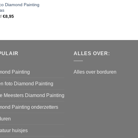
co Diamond Painting
as
f
€
8,95
PULAIR
ALLES OVER:
mond Painting
Alles over borduren
n foto Diamond Painting
e Meesters Diamond Painting
ond Painting onderzetters
duren
atuur huisjes