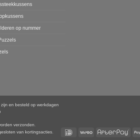
issteekkussens
opkussens
ilderen op nummer
Puzzels
zels
d zijn en besteld op werkdagen
0
 worden verzonden.
IDeal
Wero
After
esloten van kortingsacties.