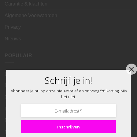
Garantie & klachten
Algemene Voorwaarden
Privacy
Nieuws
POPULAIR
Diamond Painting
Schrijf je in!
Eigen foto Diamond Painting
Abonneer je nu op onze nieuwsbrief en ontvang 5% korting. Mis
het niet.
Oude Meesters Diamond Painting
Diamond Painting onderzetters
Borduren
Inschrijven
Miniatuur huisjes