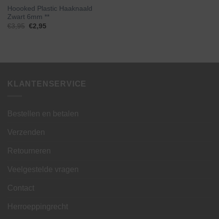
Hoooked Plastic Haaknaald
Zwart 6mm **
Oorspronkelijke
Huidige
€
3,95
€
2,95
prijs
prijs
was:
is:
€3,95.
€2,95.
KLANTENSERVICE
Bestellen en betalen
Verzenden
Retourneren
Veelgestelde vragen
Contact
Herroeppingrecht