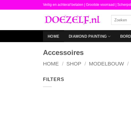
Ga
Veilig en achteraf betalen |
Grootste voorraad | Scherps
naar
Zoeken
inhoud
naar:
HOME
DIAMOND PAINTING
BOR
Accessoires
HOME
/
SHOP
/
MODELBOUW
/
FILTERS