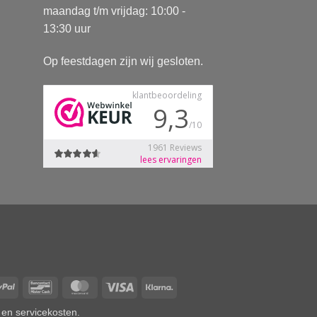
maandag t/m vrijdag: 10:00 -
13:30 uur
Op feestdagen zijn wij gesloten.
Pay
PayPal
Bancontact
MasterCard
Visa
Klarna
 en servicekosten.