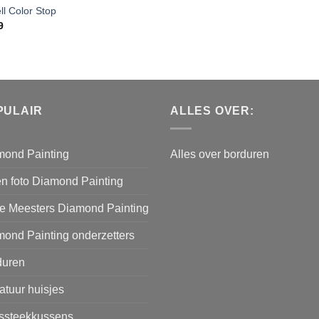
ll Color Stop
9
PULAIR
ALLES OVER:
mond Painting
Alles over borduren
n foto Diamond Painting
e Meesters Diamond Painting
ond Painting onderzetters
duren
atuur huisjes
issteekkussens