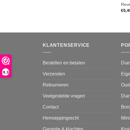
Reve
€
5,4
KLANTENSERVICE
PO
Bestellen en betalen
Dia
9,3
Verzenden
Eige
Retourneren
Oud
Veelgestelde vragen
Diam
Contact
Bor
Herroeppingrecht
Mini
Garantie & klachten
Kru