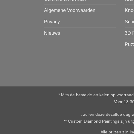
Algemene Voorwaarden
Kno
Privacy
Sch
Nieuws
3D 
Puz
* Mits de bestelde artikelen op voorraa
Voor 13:3
, zullen deze dezelfde dag
** Custom Diamond Paintings zijn uitg
Alle prijzen zijn