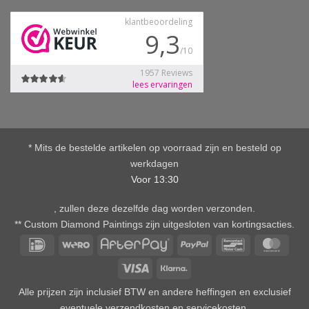
* Mits de bestelde artikelen op voorraad zijn en besteld op
werkdagen
Voor 13:30
, zullen deze dezelfde dag worden verzonden.
** Custom Diamond Paintings zijn uitgesloten van kortingsacties.
IDeal
Wero
AfterPay
PayPal
Bancontact
Mast
Visa
Klarna
Alle prijzen zijn inclusief BTW en andere heffingen en exclusief
eventuele verzendkosten en servicekosten.