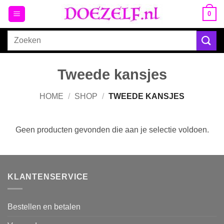
Ga
0
naar
inhoud
Zoeken
naar:
Tweede kansjes
HOME
/
SHOP
/
TWEEDE KANSJES
Geen producten gevonden die aan je selectie voldoen.
KLANTENSERVICE
Bestellen en betalen