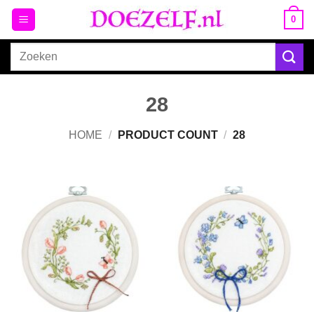
Ga
0
naar
inhoud
Zoeken
naar:
28
HOME
/
PRODUCT COUNT
/
28