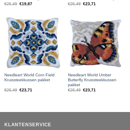
€
26,49
€
19,87
€
26,49
€
23,71
Needleart World Corn Field
Needleart World Umber
Kruissteekkussen pakket
Butterfly Kruissteekkussen
pakket
€
26,49
€
23,71
€
26,49
€
23,71
KLANTENSERVICE