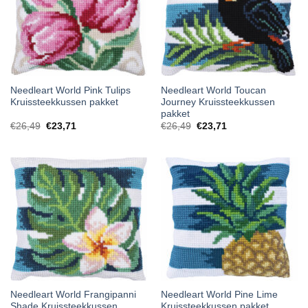
Needleart World Pink Tulips
Needleart World Toucan
Kruissteekkussen pakket
Journey Kruissteekkussen
pakket
€
26,49
€
23,71
€
26,49
€
23,71
Needleart World Frangipanni
Needleart World Pine Lime
Shade Kruissteekkussen
Kruissteekkussen pakket