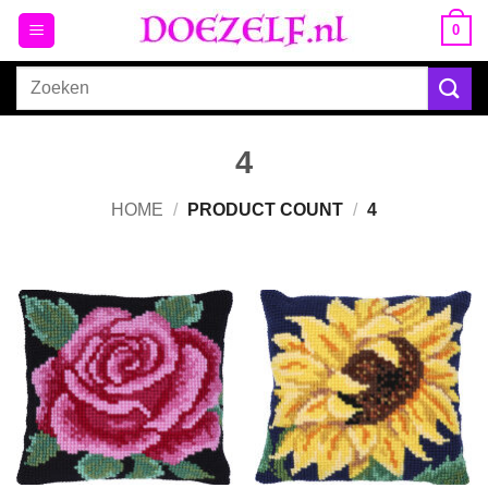
Ga
0
naar
inhoud
Zoeken
naar:
4
HOME
/
PRODUCT COUNT
/
4