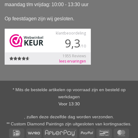
maandag t/m vrijdag: 10:00 - 13:30 uur
Op feestdagen zijn wij gesloten.
* Mits de bestelde artikelen op voorraad zijn en besteld op
werkdagen
Voor 13:30
, zullen deze dezelfde dag worden verzonden.
** Custom Diamond Paintings zijn uitgesloten van kortingsacties.
IDeal
Wero
AfterPay
PayPal
Bancontact
Mast