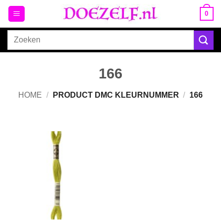
Ga
0
naar
inhoud
Zoeken
naar:
166
HOME
/
PRODUCT DMC KLEURNUMMER
/
166