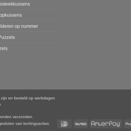
issteekkussens
opkussens
ilderen op nummer
Puzzels
zels
d zijn en besteld op werkdagen
0
 worden verzonden.
IDeal
Wero
After
esloten van kortingsacties.