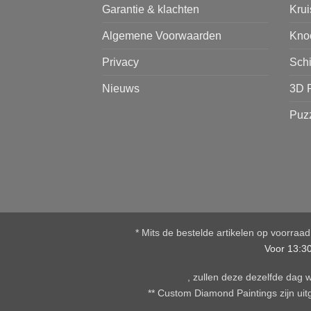
Garantie & klachten
Kru
Algemene Voorwaarden
Kno
Privacy
Sch
Nieuws
3D 
Puz
* Mits de bestelde artikelen op voorraa
Voor 13:3
, zullen deze dezelfde dag
** Custom Diamond Paintings zijn uitg