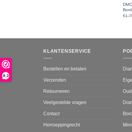
DMC 
Bord
€
1,7
KLANTENSERVICE
PO
Bestellen en betalen
Dia
9,3
Verzenden
Eige
Retourneren
Oud
Veelgestelde vragen
Diam
Contact
Bor
Herroeppingrecht
Mini