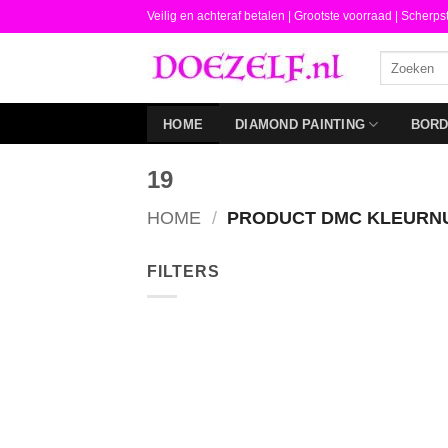
Ga
Veilig en achteraf betalen |
Grootste voorraad | Scherps
naar
Zoeken
inhoud
naar:
HOME
DIAMOND PAINTING
BOR
19
HOME
/
PRODUCT DMC KLEUR
FILTERS