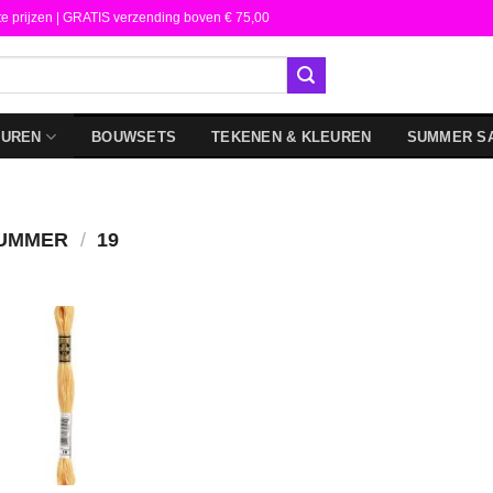
te prijzen | GRATIS verzending boven € 75,00
DUREN
BOUWSETS
TEKENEN & KLEUREN
SUMMER S
NUMMER
/
19