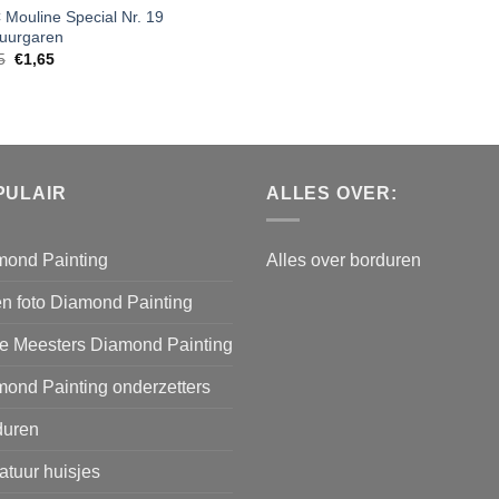
Mouline Special Nr. 19
uurgaren
5
€
1,65
PULAIR
ALLES OVER:
mond Painting
Alles over borduren
n foto Diamond Painting
e Meesters Diamond Painting
ond Painting onderzetters
duren
atuur huisjes