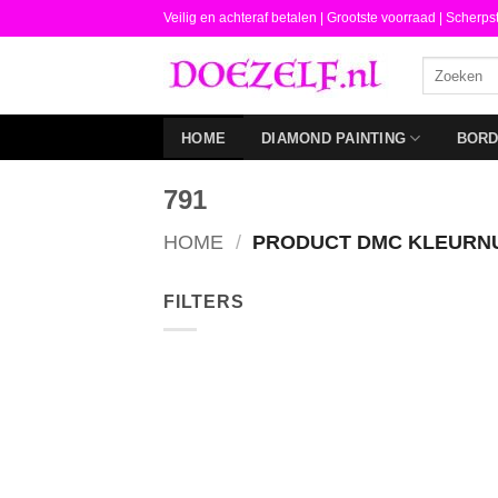
Ga
Veilig en achteraf betalen |
Grootste voorraad | Scherps
naar
Zoeken
inhoud
naar:
HOME
DIAMOND PAINTING
BOR
791
HOME
/
PRODUCT DMC KLEUR
FILTERS