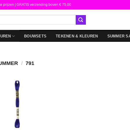
te prijzen | GRATIS verzending boven € 75,00
DUREN
BOUWSETS
TEKENEN & KLEUREN
SUMMER S
NUMMER
/
791