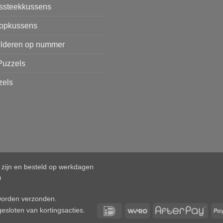
issteekkussens
opkussens
ilderen op nummer
Puzzels
zels
d zijn en besteld op werkdagen
0
 worden verzonden.
IDeal
Wero
After
esloten van kortingsacties.