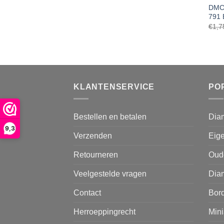
DMC 
791 
€
1,7
KLANTENSERVICE
PO
Bestellen en betalen
Dia
9,3
Verzenden
Eige
Retourneren
Oud
Veelgestelde vragen
Diam
Contact
Bor
Herroeppingrecht
Mini