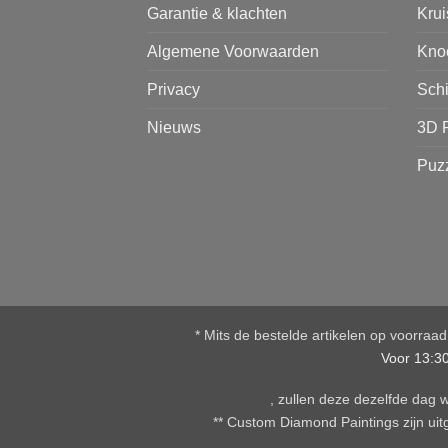
Garantie & klachten
Kru
Algemene Voorwaarden
Kno
Privacy
Sch
Nieuws
3D 
Puz
* Mits de bestelde artikelen op voorraa
Voor 13:3
, zullen deze dezelfde dag
** Custom Diamond Paintings zijn uitg