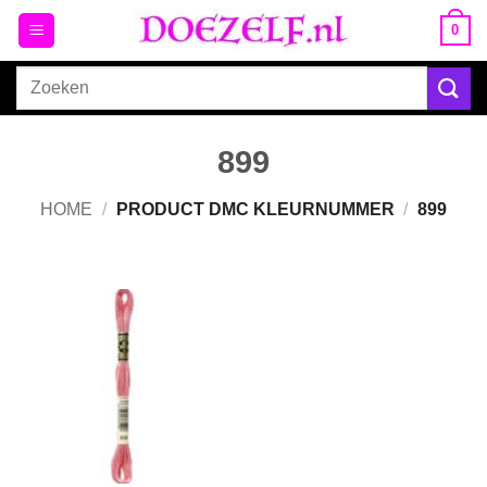
Ga
0
naar
inhoud
Zoeken
naar:
899
HOME
/
PRODUCT DMC KLEURNUMMER
/
899