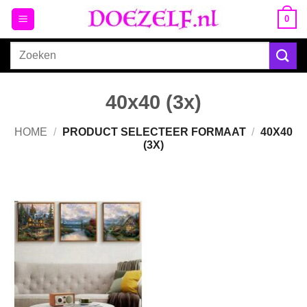
Ga
0
naar
inhoud
Zoeken
naar:
40x40 (3x)
HOME
/
PRODUCT SELECTEER FORMAAT
/
40X40
(3X)