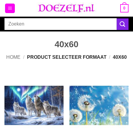
Ga
0
naar
inhoud
Zoeken
naar:
40x60
HOME
/
PRODUCT SELECTEER FORMAAT
/
40X60