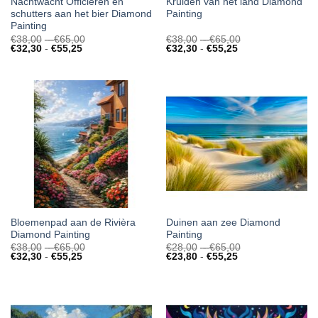
Nachtwacht Officieren en
Kruiden van het land Diamond
schutters aan het bier Diamond
Painting
Painting
Prijsklasse:
Prijsklasse:
€
38,00
-
€
65,00
€
38,00
-
€
65,00
Prijsklasse:
€38,00
Prijsklasse:
€38,00
€
32,30
-
€
55,25
€
32,30
-
€
55,25
€32,30
tot
€32,30
tot
tot
€65,00
tot
€65,00
€55,25
€55,25
Bloemenpad aan de Rivièra
Duinen aan zee Diamond
Diamond Painting
Painting
Prijsklasse:
Prijsklasse:
€
38,00
-
€
65,00
€
28,00
-
€
65,00
Prijsklasse:
€38,00
Prijsklasse:
€28,00
€
32,30
-
€
55,25
€
23,80
-
€
55,25
€32,30
tot
€23,80
tot
tot
€65,00
tot
€65,00
€55,25
€55,25