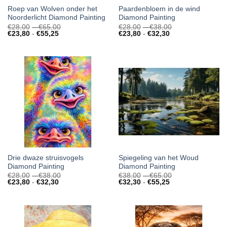
Roep van Wolven onder het
Paardenbloem in de wind
Noorderlicht Diamond Painting
Diamond Painting
Prijsklasse:
Prijsklasse:
€
28,00
-
€
65,00
€
28,00
-
€
38,00
Prijsklasse:
€28,00
Prijsklasse:
€28,00
€
23,80
-
€
55,25
€
23,80
-
€
32,30
€23,80
tot
€23,80
tot
tot
€65,00
tot
€38,00
€55,25
€32,30
Drie dwaze struisvogels
Spiegeling van het Woud
Diamond Painting
Diamond Painting
Prijsklasse:
Prijsklasse:
€
28,00
-
€
38,00
€
38,00
-
€
65,00
Prijsklasse:
€28,00
Prijsklasse:
€38,00
€
23,80
-
€
32,30
€
32,30
-
€
55,25
€23,80
tot
€32,30
tot
tot
€38,00
tot
€65,00
€32,30
€55,25