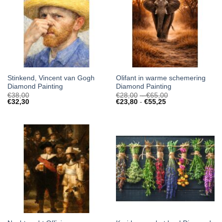
Stinkend, Vincent van Gogh
Olifant in warme schemering
Diamond Painting
Diamond Painting
Prijsklasse:
€
38,00
€
28,00
-
€
65,00
Prijsklasse:
€28,00
€
32,30
€
23,80
-
€
55,25
€23,80
tot
tot
€65,00
€55,25