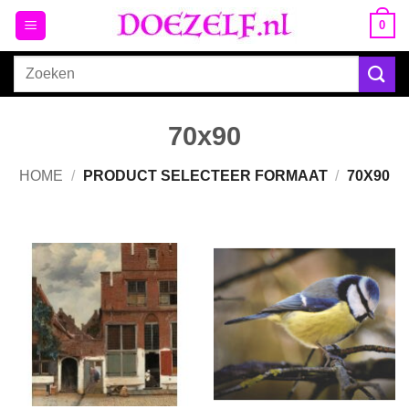
Ga
0
naar
inhoud
Zoeken
naar:
70x90
HOME
/
PRODUCT SELECTEER FORMAAT
/
70X90