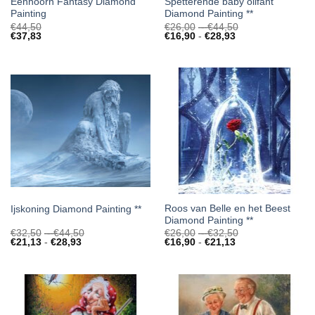
Eenhoorn Fantasy Diamond
Spetterende baby olifant
Painting
Diamond Painting **
Prijsklasse:
€
44,50
€
26,00
-
€
44,50
Prijsklasse:
€26,00
€
37,83
€
16,90
-
€
28,93
€16,90
tot
tot
€44,50
€28,93
Roos van Belle en het Beest
Ijskoning Diamond Painting **
Diamond Painting **
Prijsklasse:
Prijsklasse:
€
32,50
-
€
44,50
€
26,00
-
€
32,50
Prijsklasse:
€32,50
Prijsklasse:
€26,00
€
21,13
-
€
28,93
€
16,90
-
€
21,13
€21,13
tot
€16,90
tot
tot
€44,50
tot
€32,50
€28,93
€21,13