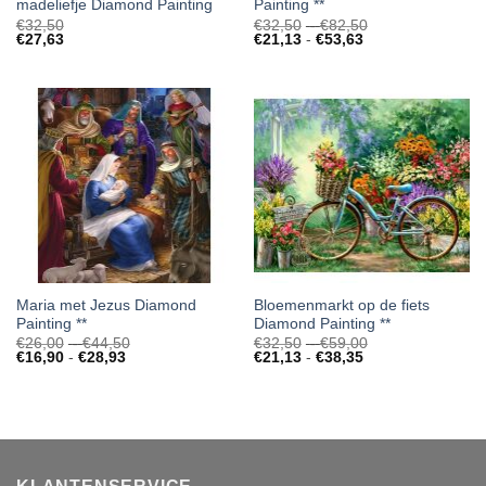
madeliefje Diamond Painting
Painting **
Prijsklasse:
€
32,50
€
32,50
-
€
82,50
Prijsklasse:
€32,50
€
27,63
€
21,13
-
€
53,63
€21,13
tot
tot
€82,50
€53,63
Maria met Jezus Diamond
Bloemenmarkt op de fiets
Painting **
Diamond Painting **
Prijsklasse:
Prijsklasse:
€
26,00
-
€
44,50
€
32,50
-
€
59,00
Prijsklasse:
€26,00
Prijsklasse:
€32,50
€
16,90
-
€
28,93
€
21,13
-
€
38,35
€16,90
tot
€21,13
tot
tot
€44,50
tot
€59,00
€28,93
€38,35