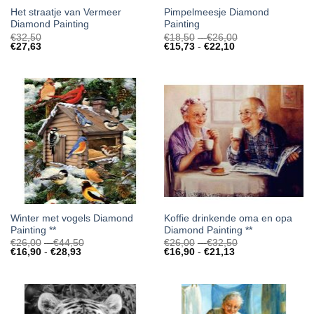
Het straatje van Vermeer
Pimpelmeesje Diamond
Diamond Painting
Painting
Prijsklasse:
€
32,50
€
18,50
-
€
26,00
Prijsklasse:
€18,50
€
27,63
€
15,73
-
€
22,10
€15,73
tot
tot
€26,00
€22,10
Winter met vogels Diamond
Koffie drinkende oma en opa
Painting **
Diamond Painting **
Prijsklasse:
Prijsklasse:
€
26,00
-
€
44,50
€
26,00
-
€
32,50
Prijsklasse:
€26,00
Prijsklasse:
€26,00
€
16,90
-
€
28,93
€
16,90
-
€
21,13
€16,90
tot
€16,90
tot
tot
€44,50
tot
€32,50
€28,93
€21,13