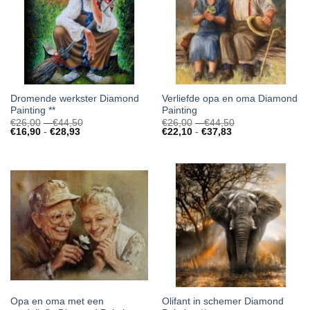
Dromende werkster Diamond
Verliefde opa en oma Diamond
Painting **
Painting
Prijsklasse:
Prijsklasse:
€
26,00
-
€
44,50
€
26,00
-
€
44,50
Prijsklasse:
€26,00
Prijsklasse:
€26,00
€
16,90
-
€
28,93
€
22,10
-
€
37,83
€16,90
tot
€22,10
tot
tot
€44,50
tot
€44,50
€28,93
€37,83
Opa en oma met een
Olifant in schemer Diamond