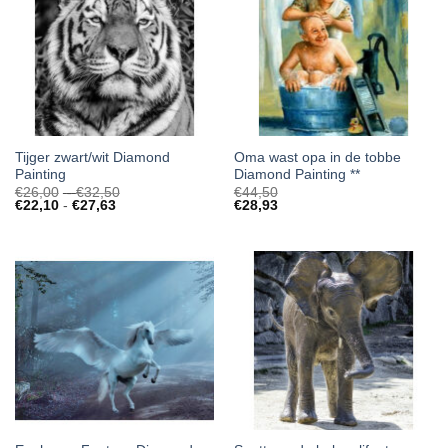
Tijger zwart/wit Diamond
Oma wast opa in de tobbe
Painting
Diamond Painting **
Prijsklasse:
€
26,00
-
€
32,50
€
44,50
Prijsklasse:
€26,00
€
22,10
-
€
27,63
€
28,93
€22,10
tot
tot
€32,50
€27,63