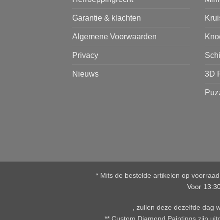
Garantie & klachten
Kru
Algemene Voorwaarden
Kno
Privacy
Sch
Nieuws
3D 
Puz
* Mits de bestelde artikelen op voorraa
Voor 13:3
, zullen deze dezelfde dag
** Custom Diamond Paintings zijn uitg