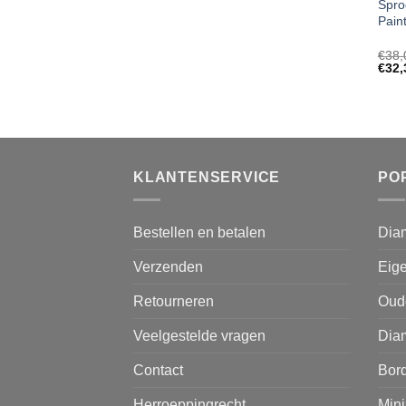
Spro
Pain
€
38,
€
32,
KLANTENSERVICE
PO
Bestellen en betalen
Dia
Verzenden
Eige
Retourneren
Oud
Veelgestelde vragen
Diam
Contact
Bor
Herroeppingrecht
Mini