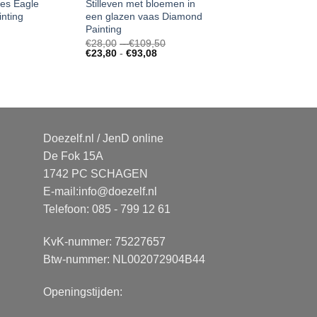
pes Eagle
Stilleven met bloemen in
nting
een glazen vaas Diamond
Painting
Prijsklasse:
€
28,00
-
€
109,50
Prijsklasse:
€28,00
€
23,80
-
€
93,08
€23,80
tot
tot
€109,50
€93,08
Doezelf.nl / JenD online
De Fok 15A
1742 PC SCHAGEN
E-mail:
info@doezelf.nl
Telefoon: 085 - 799 12 61
KvK-nummer: 75227657
Btw-nummer: NL002072904B44
Openingstijden: