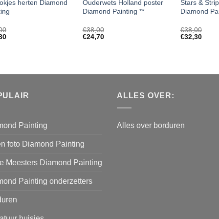
okjes herten Diamond
Ouderwets Holland poster
Stars & Stri
ting
Diamond Painting **
Diamond Pai
00
€
38,00
€
38,00
30
€
24,70
€
32,30
PULAIR
ALLES OVER:
mond Painting
Alles over borduren
n foto Diamond Painting
e Meesters Diamond Painting
ond Painting onderzetters
duren
atuur huisjes