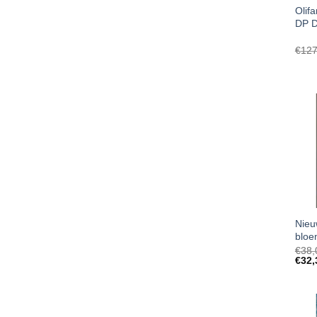
Olif
DP D
€
127
Nieu
bloe
€
38,
€
32,