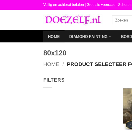
Ga
Veilig en achteraf betalen |
Grootste voorraad | Scherps
naar
Zoeken
inhoud
naar:
HOME
DIAMOND PAINTING
BOR
80x120
HOME
/
PRODUCT SELECTEER 
FILTERS