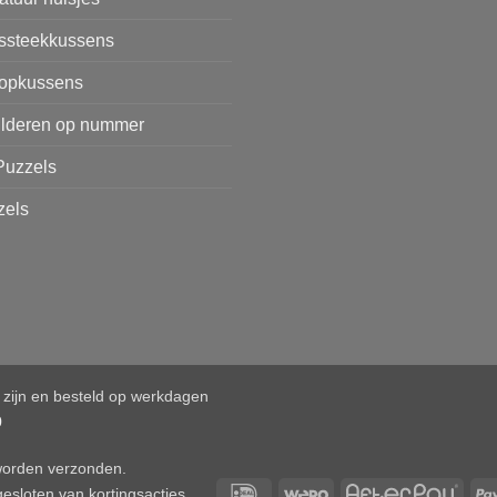
issteekkussens
opkussens
ilderen op nummer
Puzzels
zels
d zijn en besteld op werkdagen
0
 worden verzonden.
IDeal
Wero
After
esloten van kortingsacties.