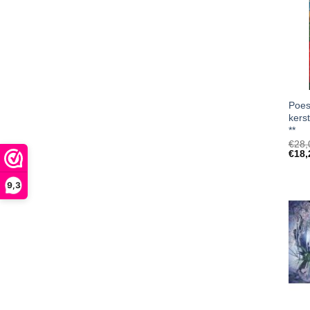
Poes
kers
**
€
28,
€
18,
9,3