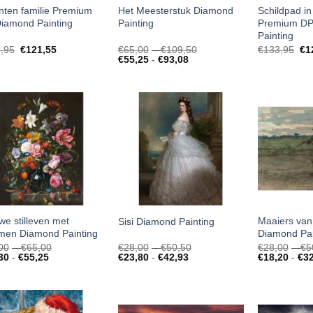
anten familie Premium
Het Meesterstuk Diamond
Schildpad i
iamond Painting
Painting
Premium DP
Painting
Prijsklasse:
,95
€
121,55
€
65,00
-
€
109,50
€
133,95
€
1
Prijsklasse:
€65,00
€
55,25
-
€
93,08
€55,25
tot
tot
€109,50
€93,08
we stilleven met
Maaiers van 
Sisi Diamond Painting
men Diamond Painting
Diamond Pai
Prijsklasse:
Prijsklasse:
00
-
€
65,00
€
28,00
-
€
50,50
€
28,00
-
€
5
Prijsklasse:
€38,00
Prijsklasse:
€28,00
30
-
€
55,25
€
23,80
-
€
42,93
€
18,20
-
€
3
€32,30
tot
€23,80
tot
tot
€65,00
tot
€50,50
€55,25
€42,93