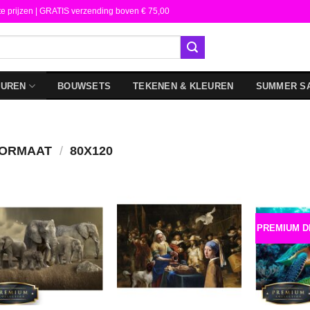
te prijzen | GRATIS verzending boven € 75,00
DUREN
BOUWSETS
TEKENEN & KLEUREN
SUMMER S
FORMAAT
/
80X120
PREMIUM D