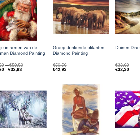
je in armen van de
Groep drinkende olifanten
Duinen Diam
tman Diamond Painting
Diamond Painting
Prijsklasse:
00
-
€
50,50
€
50,50
€
38,00
Prijsklasse:
€28,00
20
-
€
32,83
€
42,93
€
32,30
€18,20
tot
tot
€50,50
€32,83