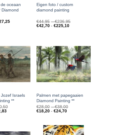
n de oceaan
Eigen foto / custom
 Diamond
diamond painting
Prijsklasse:
27,25
€
44,95
-
€
236,95
Prijsklasse:
€44,95
€
42,70
-
€
225,10
€42,70
tot
tot
€236,95
€225,10
Jozef Israels
Palmen met papegaaien
nting **
Diamond Painting **
Prijsklasse:
Prijsklasse:
0,50
€
28,00
-
€
38,00
Prijsklasse:
€28,00
Prijsklasse:
€28,00
2,83
€
18,20
-
€
24,70
€18,20
tot
€18,20
tot
tot
€50,50
tot
€38,00
€32,83
€24,70