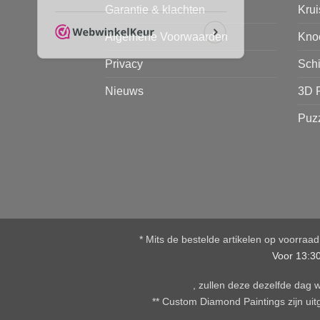
Garantie & klachten
Kru
Algemene Voorwaarden
Kno
Privacy
Sch
Nieuws
3D 
Puz
* Mits de bestelde artikelen op voorraa
Voor 13:3
, zullen deze dezelfde dag
** Custom Diamond Paintings zijn uitg