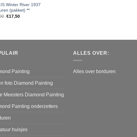
IS Winter River 1937
uren (pakket) **
Oorspronkelijke
Huidige
00
€
17,50
prijs
prijs
was:
is:
€35,00.
€17,50.
PULAIR
ALLES OVER:
mond Painting
Alles over borduren
n foto Diamond Painting
e Meesters Diamond Painting
ond Painting onderzetters
duren
atuur huisjes