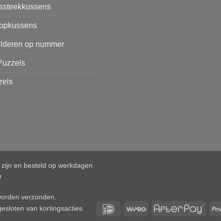
issteekkussens
opkussens
ilderen op nummer
Puzzels
zels
d zijn en besteld op werkdagen
0
 worden verzonden.
IDeal
Wero
After
esloten van kortingsacties.