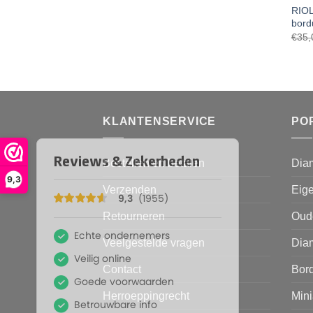
RIOL
bord
€
35,
KLANTENSERVICE
PO
Bestellen en betalen
Dia
9,3
Verzenden
Eige
Retourneren
Oud
Veelgestelde vragen
Diam
Contact
Bor
Herroeppingrecht
Mini