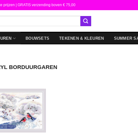
te prijzen | GRATIS verzending boven € 75,00
DUREN
BOUWSETS
TEKENEN & KLEUREN
SUMMER S
YL BORDUURGAREN